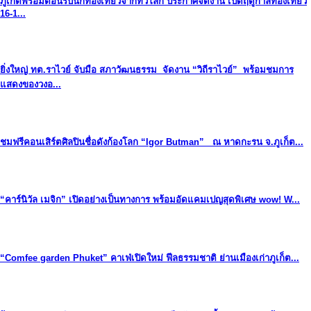
ภูเก็ตพร้อมต้อนรับนักท่องเที่ยวจากทั่วโลก ประกาศจัดงาน เปิดฤดูกาลท่องเที่ยว
16-1...
ยิ่งใหญ่ ทต.ราไวย์ จับมือ สภาวัฒนธรรม จัดงาน “วิถีราไวย์” พร้อมชมการ
แสดงของวงอ...
ชมฟรีคอนเสิร์ตศิลปินชื่อดังก้องโลก “Igor Butman” ณ หาดกะรน จ.ภูเก็ต...
“คาร์นิวัล เมจิก” เปิดอย่างเป็นทางการ พร้อมอัดแคมเปญสุดพิเศษ wow! W...
“Comfee garden Phuket” คาเฟ่เปิดใหม่ ฟีลธรรมชาติ ย่านเมืองเก่าภูเก็ต...