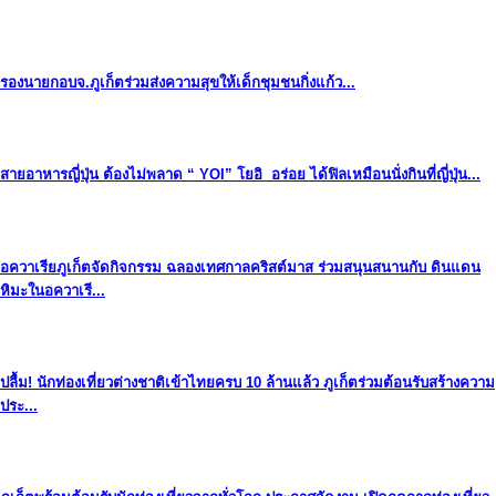
รองนายกอบจ.ภูเก็ตร่วมส่งความสุขให้เด็กชุมชนกิ่งแก้ว...
สายอาหารญี่ปุ่น ต้องไม่พลาด “ YOI” โยอิ อร่อย ได้ฟิลเหมือนนั่งกินที่ญี่ปุ่น...
อควาเรียภูเก็ตจัดกิจกรรม ฉลองเทศกาลคริสต์มาส ร่วมสนุนสนานกับ ดินแดน
หิมะในอควาเรี...
ปลื้ม! นักท่องเที่ยวต่างชาติเข้าไทยครบ 10 ล้านแล้ว ภูเก็ตร่วมต้อนรับสร้างความ
ประ...