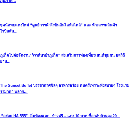
ภูมิภาค...
จุดนัดพบแห่งใหม่ “ศูนย์การค้าโรบินสันไลฟ์สไตล์” และ ห้างสรรพสินค้า
โรบินสัน...
ภูเก็ตไปต่อจัดงาน“วิวาห์บาบ๋าภูเก็ต” ส่งเสริมการท่องเที่ยวเสน่ห์ชุมชน ยลวิถี
ย่าน...
The Sunset Buffet บรรยากาศชิลๆ อาหารอร่อย ดนตรีเพราะฟังสบายๆ โรงแรม
รามาดา พลาซ่...
“อร่อย HA 555” อิ่มท้องแตก ข้าวฟรี – แกง 10 บาท ซื้อกลับบ้านถุง 20...