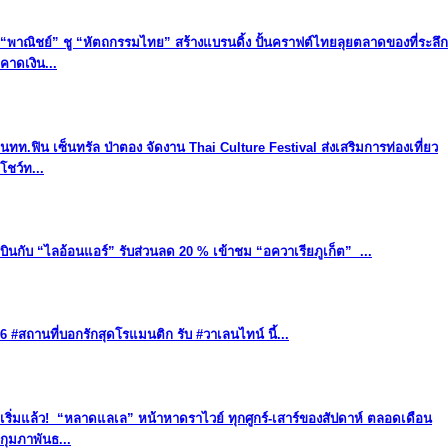
“พาณิชย์” ชู “หัตถกรรมไทย” สร้างแบรนดิ้ง ปั้นคราฟต์ไทยลุยตลาดของที่ระลึก
คาดเงิน...
นทท.ฟิน เซ็นทรัล ป่าตอง จัดงาน Thai Culture Festival ส่งเสริมการท่องเที่ยว
โชว์ท...
บินกับ “ไลอ้อนแอร์” รับส่วนลด 20 % เข้าชม “อควาเรียภูเก็ต” ...
6 #สถานที่บอกรักสุดโรแมนติก รับ #วาเลนไทน์ นี้...
เริ่มแล้ว! “หลาดแลเล” หน้าหาดราไวย์ ทุกศูกร์-เสาร์ของสัปดาห์ ตลอดเดือน
กุมภาพันธ...