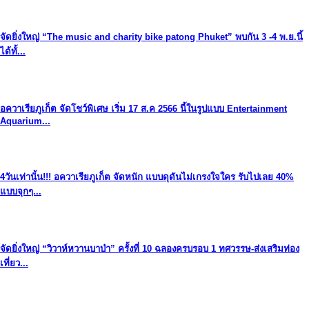
จัดยิ่งใหญ่ “The music and charity bike patong Phuket” พบกัน 3 -4 พ.ย.นี้
ได้ทั้...
อควาเรียภูเก็ต จัดโชว์พิเศษ เริ่ม 17 ส.ค 2566 นี้ในรูปแบบ Entertainment
Aquarium...
4วันเท่านั้น!!! อควาเรียภูเก็ต จัดหนัก แบบดุดันไม่เกรงใจใคร รับไปเลย 40%
แบบจุกๆ...
จัดยิ่งใหญ่ “วิวาห์หวานบาบ๋า” ครั้งที่ 10 ฉลองครบรอบ 1 ทศวรรษ-ส่งเสริมท่อง
เที่ยว...