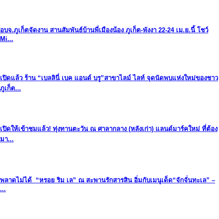
อบจ.ภูเก็ตจัดงาน สานสัมพันธ์บ้านพี่เมืองน้อง ภูเก็ต-พังงา 22-24 เม.ย.นี้ โชว์
Mi...
เปิดแล้ว ร้าน “เบลลินี่ เบค แอนด์ บรู”สาขาไลม์ ไลท์ จุดนัดพบแห่งใหม่ของชาว
ภูเก็ต...
เปิดให้เข้าชมแล้ว! ทุ่งทานตะวัน ณ ศาลากลาง (หลังเก่า) แลนด์มาร์คใหม่ ที่ต้อง
มา...
พลาดไม่ได้ “หรอย ริม เล” ณ สะพานรักสารสิน อิ่มกับเมนูเด็ด“จักจั่นทะเล” –
...