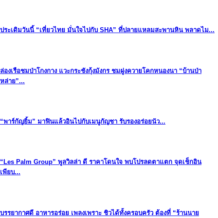
ประเดิมวันนี้ “เที่ยวไทย มั่นใจไปกับ SHA” ที่ปลายแหลมสะพานหิน พลาดไม...
ล่องเรือชมป่าโกงกาง แวะกระชังกุ้งมังกร ชมฝูงควายโคกหนองนา “บ้านป่า
หล่าย”...
“พาร์กัญยิ้ม” มาฟินแล้วอินไปกับเมนูกัญชา รับรองอร่อยนัว...
“Les Palm Group” พูลวิลล่า ดี ราคาโดนใจ พบโปรลดตาแตก จุดเช็กอิน
เพียบ...
บรรยากาศดี อาหารอร่อย เพลงเพราะ ชิวได้ทั้งครอบครัว ต้องที่ “ร้านนาย