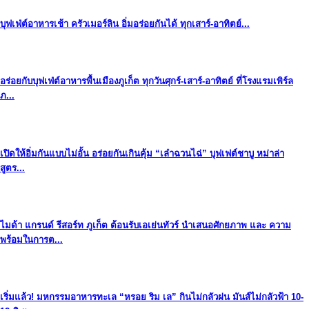
บุฟเฟ่ต์อาหารเช้า ครัวเมอร์ลิน อิ่มอร่อยกันได้ ทุกเสาร์-อาทิตย์...
อร่อยกับบุฟเฟ่ต์อาหารพื้นเมืองภูเก็ต ทุกวันศุกร์-เสาร์-อาทิตย์ ที่โรงแรมเพิร์ล
ภ...
เปิดให้อิ่มกันแบบไม่อั้น อร่อยกันเกินคุ้ม “เล๋าฉวนไฉ่” บุฟเฟต์ชาบู หม่าล่า
สูตร...
ไมด้า แกรนด์ รีสอร์ท ภูเก็ต ต้อนรับเอเย่นทัวร์ นำเสนอศักยภาพ และ ความ
พร้อมในการต...
เริ่มแล้ว! มหกรรมอาหารทะเล “หรอย ริม เล” กินไม่กลัวฝน มันส์ไม่กลัวฟ้า 10-