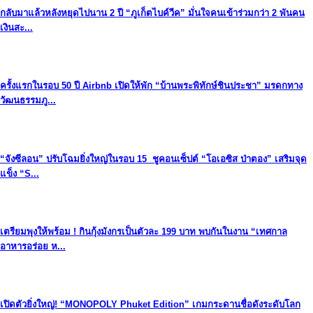
กลับมาแล้วหลังหยุดไปนาน 2 ปี “ภูเก็ตไบค์วีค” มั่นใจคนเข้าร่วมกว่า 2 พันคน
เงินสะ...
ครั้งแรกในรอบ 50 ปี Airbnb เปิดให้พัก “บ้านพระพิทักษ์ชินประชา” มรดกทาง
วัฒนธรรมภู...
“จังซีลอน” ปรับโฉมยิ่งใหญ่ในรอบ 15 ชูคอนเซ็ปต์ “โอเอซิส ป่าตอง” เสริมจุด
แข็ง “S...
เตรียมพุงให้พร้อม ! กินกุ้งมังกรเป็นตัวละ 199 บาท พบกันในงาน “เทศกาล
อาหารอร่อย ห...
เปิดตัวยิ่งใหญ่! “MONOPOLY Phuket Edition” เกมกระดานชื่อดังระดับโลก