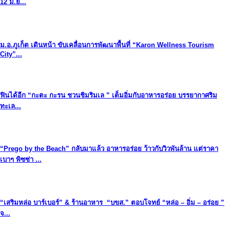
12 มิ.ย...
ม.อ.ภูเก็ต เดินหน้า ขับเคลื่อนการพัฒนาพื้นที่ “Karon Wellness Tourism
City”...
ฟินได้อีก “กะตะ กะรน ชวนชิมริมเล ” เต็มอิ่มกับอาหารอร่อย บรรยากาศริม
ทะเล...
“Prego by the Beach” กลับมาแล้ว อาหารอร่อย ว้าวกับวิวพันล้าน แต่ราคา
เบาๆ พิซซ่า ...
“เสริมหล่อ บาร์เบอร์” & ร้านอาหาร “บขส.” ตอบโจทย์ “หล่อ – อิ่ม – อร่อย ”
จ...