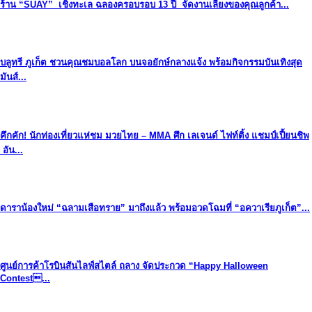
ร้าน “SUAY” เชิงทะเล ฉลองครอบรอบ 13 ปี จัดงานเลี้ยงของคุณลูกค้า...
บลูทรี ภูเก็ต ชวนคุณชมบอลโลก บนจอยักษ์กลางแจ้ง พร้อมกิจกรรมบันเทิงสุด
มันส์...
คึกคัก! นักท่องเที่ยวแห่ชม มวยไทย – MMA ศึก เลเจนด์ ไฟท์ติ้ง แชมป์เปี้ยนชิพ
อัน...
ดาราน้องใหม่ “ฉลามเสือทราย” มาถึงแล้ว พร้อมอวดโฉมที่ “อควาเรียภูเก็ต”...
ศูนย์การค้าโรบินสันไลฟ์สไตล์ ​ถลาง จัดประกวด “Happy​ Halloween​
Contest...