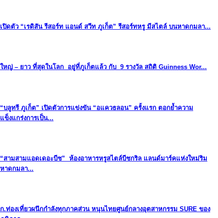
เปิดตัว “เรดิสัน รีสอร์ท แอนด์ สวีท ภูเก็ต” รีสอร์ทหรู มีสไตล์ บนหาดกมลา...
ใหญ่ – ยาว ที่สุดในโลก อยู่ที่ภูเก็ตแล้ว กับ 9 รางวัล สถิติ Guinness Wor...
“บลูทรี ภูเก็ต” เปิดตัวการแข่งขัน “อแควธลอน” ครั้งแรก ตอกย้ำความ
แข็งแกร่งการเป็น...
“สามสามแอดเดอะบีช” ห้องอาหารหรูสไตล์บีชกริล แลนด์มาร์คแห่งใหม่ริม
หาดกมลา...
ก.ท่องเที่ยวผนึกกำลังทุกภาคส่วน หนุนไทยศูนย์กลางอุตสาหกรรม SURE ของ