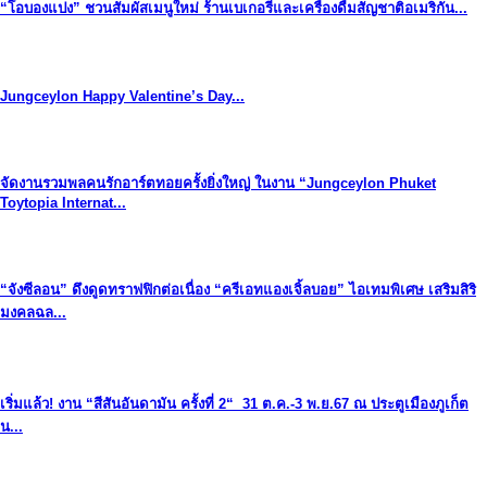
“โอบองแปง” ชวนสัมผัสเมนูใหม่ ร้านเบเกอรี่และเครื่องดื่มสัญชาติอเมริกัน...
Jungceylon Happy Valentine’s Day...
จัดงานรวมพลคนรักอาร์ตทอยครั้งยิ่งใหญ่ ในงาน “Jungceylon Phuket
Toytopia Internat...
“จังซีลอน” ดึงดูดทราฟฟิกต่อเนื่อง “ครีเอทแองเจิ้ลบอย” ไอเทมพิเศษ เสริมสิริ
มงคลฉล...
เริ่มแล้ว! งาน “สีสันอันดามัน ครั้งที่ 2“ 31 ต.ค.-3 พ.ย.67 ณ ประตูเมืองภูเก็ต
น...