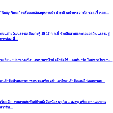
“Natty Rose” เซรั่มออยล์ผลกุหลาบป่า บำรุงผิวหน้ากระจางใส ชะลอริ้วรอย...
ถนนสายวัฒนธรรมเมืองกะทู้ 15-17 ก.ค.นี้ ร่วมสืบสานและต่อยอดวัฒนธรรมสู่
การท่องเที่...
วงเวียน “ปลาหางแข็ง” เทศบาลราไวย์ เค้าจัดให้ แลนด์มาร์ก ใหม่หาดในหาน...
คนรักชีสห้ามพลาด! “บอนชอนชีสเดย์” เอาใจคนรักชีสและไก่ทอดกรอบ...
เริ่มแล้ว! งานสานสัมพันธ์บ้านพี่เมืองน้อง (ภูเก็ต – พังงา) ครั้งแรกบนสะพาน
สารสิน...