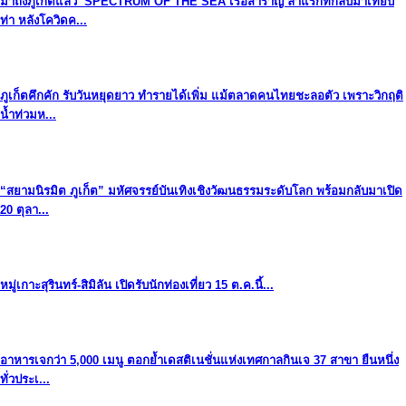
มาถึงภูเก็ตแล้ว SPECTRUM OF THE SEA เรือสำราญ ลำแรกที่กลับมาเทียบ
ท่า หลังโควิดค...
ภูเก็ตคึกคัก รับวันหยุดยาว ทำรายได้เพิ่ม แม้ตลาดคนไทยชะลอตัว เพราะวิกฤติ
น้ำท่วมห...
“สยามนิรมิต ภูเก็ต” มหัศจรรย์บันเทิงเชิงวัฒนธรรมระดับโลก พร้อมกลับมาเปิด
20 ตุลา...
หมู่เกาะสุรินทร์-สิมิลัน เปิดรับนักท่องเที่ยว 15 ต.ค.นี้...
อาหารเจกว่า 5,000 เมนู ตอกย้ำเดสติเนชั่นแห่งเทศกาลกินเจ 37 สาขา ยืนหนึ่ง
ทั่วประเ...