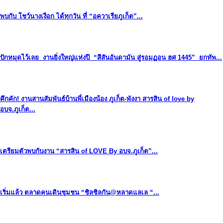
พบกับ โชว์นางเงือก ได้ทุกวัน ที่ “อควาเรียภูเก็ต”...
ปักหมุดไว้เลย งานยิ่งใหญ่แห่งปี “สีสันอันดามัน สู่รอมฏอน ฮศ 1445” ยกทัพ...
คึกคัก! งานสานสัมพันธ์บ้านพี่เมืองน้อง ภูเก็ต-พังงา สารสิน of love by
อบจ.ภูเก็ต...
เตรียมตัวพบกับงาน “สารสิน of LOVE By อบจ.ภูเก็ต”...
เริ่มแล้ว ตลาดคนเดินชุมชน “ชิลชิลกัน@หลาดแลเล “...