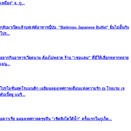
เหมือง” จ. ภู...
กลับมาเปิดแล้วบุฟเฟ่ต์อาหารญี่ปุ่น “Baikingu Japanese Buffet” อิ่มไม่อั้นกับ
โปร...
อยากกินอาหารเวียดนาม ต้องไม่พลาด ร้าน “เชอแตม” ที่มีให้เลือกหลากหลาย
เมนู...
โปรโมชั่นสุดโรแมนติก เฉลิมฉลองเทศกาลเดือนแห่งความรัก ณ โรงแรม เจ
ดับเบิ้ลยู แมริ...
อควาเรีย ฉลองเทศกาลตรุษจีน “เชิดสิงโตใต้น้ำ” ครั้งแรกในภูเก็ต...