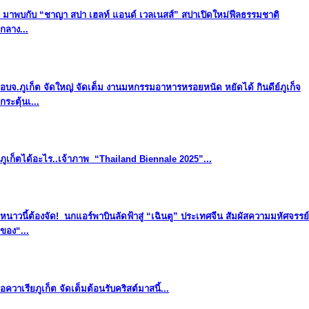
มาพบกับ “ชาญา สปา เฮลท์ แอนด์ เวลเนสส์” สปาเปิดใหม่ฟีลธรรมชาติ
กลาง...
อบจ.ภูเก็ต จัดใหญ่ จัดเต็ม งานมหกรรมอาหารหรอยหนัด หยัดได้ กินดีย์ภูเก็จ
กระตุ้นเ...
ภูเก็ตได้อะไร..เจ้าภาพ “Thailand Biennale 2025”...
หนาวนี้ต้องจัด! นกแอร์พาบินลัดฟ้าสู่ “เฉินตู” ประเทศจีน สัมผัสความมหัศจรรย์
ของ“...
อควาเรียภูเก็ต จัดเต็มต้อนรับคริสต์มาสนี้...