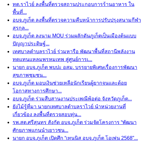
ทต.ราไวย์ ลงพื้นที่ตรวจสถานประกอบการร้านอาหาร ใน
พื้นที่...
อบจ.ภูเก็ต ลงพื้นที่ตรวจความคืบหน้าการปรับปรุงสนามกีฬา
สุรกุล...
อบจ.ภูเก็ต ลงนาม MOU ร่วมผลักดันภูเก็ตเป็นเมืองต้นแบบ
ปัญญาประดิษฐ์...
เทศบาลตำบลราไวย์ ร่วมหารือ พัฒนาพื้นที่สถานีพลังงาน
ทดแทนแหลมพรหมเทพ สู่ศูนย์การเ...
นายก อบจ.ภูเก็ต พบปะ อสม. บรรยายพิเศษเรื่องการพัฒนา
สุขภาพชุมชน...
อบจ.ภูเก็ต มอบเงินช่วยเหลือนักเรียนผู้ยากจนและด้อย
โอกาสทางการศึกษา...
อบจ.ภูเก็ต ร่วมสืบสานงานประเพณีพ้อต่อ จังหวัดภูเก็ต...
ยังไม้รู้ที่มา นายกเทศบาลตำบลราไวย์ นำหน่วยงานที่
เกี่ยวข้อง ลงพื้นที่ตรวจสอบทุ่น...
รพ.สต.ศรีสุนทร สังกัด อบจ.ภูเก็ต ร่วมจัดโครงการ “พัฒนา
ศักยภาพแกนนำเยาวชน...
นายก อบจ.ภูเก็ต เปิดศึก “เทนนิส อบจ.ภูเก็ต โอเพ่น 2568”...