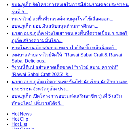
อบจ.ภูเก็ต จัดโครงการส่งเสริมการมีส่วนร่วมของประชาชน
รุ่นที่ 5...
ทต.ราไวย์ ลงพื้นที่รณรงค์ควบคุมโรคไข้เลือดออก...
อบจ.ภูเก็ต มอบเงินสนับสนุนด้านการศึกษา...
นายก อบจ.ภูเก็ต ห่วงใยเยาวชน ลงพื้นที่ตรวจเขื่อน ร.ร.สตรี
ภูเก็ต สร้างความมั่นใจก...
หาดในหาน ต้องสะอาด ทต.ราไวย์จัด บิ๊ก คลีนนิ่งเดย์...
เทศบาลตำบลราไวย์จัดให้ “Rawai Sabai Craft & Rawai
Sabai Delicious...
#งานนี้ดีแน่ อย่าพลาดเด็ดขาด ! “ราไวย์ สบาย คราฟท์”
(Rawai Sabai Craft 2025) จั...
นายก อบจ.ภูเก็ต เปิดการแข่งขันกีฬานักเรียน นักศึกษา และ
ประชาชน จังหวัดภูเก็ต ประ...
อบจ.ภูเก็ต เปิดโครงการอบรมส่งเสริมอาชีพ รุ่นที่ 5 เสริม
ทักษะใหม่ เพิ่มรายได้จริ...
Hot
News
Hot
Clip
Hot
List