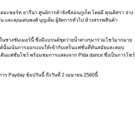
อะพอร์ท อารีน่า ศูนย์การค้าจังซีลอนภูเก็ต โดยมี คุณดิสรา จ่าง
น และคุณเด่นพงศ์ บุญเต็ม ผู้จัดการทั่วไป ห้างสรรพสินค้า
ในช่วงซัมเมอร์นี้ ซึ่งมีแบรนด์ชุดว่ายน้ำต่างๆมาร่วมโชว์มากมาย
นั้นเน้นการออกแบบให้เข้ากับเทร็นแฟชั่นที่ทันสมัยและตอบ
เดินแฟชั่นโชว์ พร้อมชมการแสดงจาก Pida dance ซึ่งเป็นการโชว์
าร Payday ช้อปวันนี้ ถึงวันที่ 2 เมษายน 2560นี้