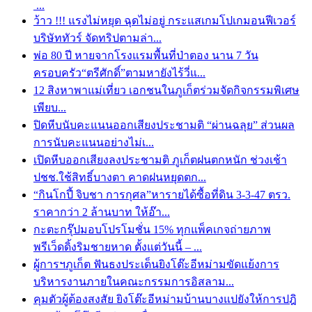
...
ว้าว !!! แรงไม่หยุด ฉุดไม่อยู่ กระแสเกมโปเกมอนฟีเวอร์
บริษัททัวร์ จัดทริปตามล่า...
พ่อ 80 ปี หายจากโรงแรมพื้นที่ป่าตอง นาน 7 วัน
ครอบครัว“ตรีศักดิ์”ตามหายังไร้วี่แ...
12 สิงหาพาแม่เที่ยว เอกชนในภูเก็ตร่วมจัดกิจกรรมพิเศษ
เพียบ...
ปิดหีบนับคะแนนออกเสียงประชามติ “ผ่านฉลุย” ส่วนผล
การนับคะแนนอย่างไม่เ...
เปิดหีบออกเสียงลงประชามติ ภูเก็ตฝนตกหนัก ช่วงเช้า
ปชช.ใช้สิทธิ์บางตา คาดฝนหยุดตก...
“กินโกปี้ จิบชา การกุศล”หารายได้ซื้อที่ดิน 3-3-47 ตรว.
ราคากว่า 2 ล้านบาท ให้อ๊า...
กะตะกรุ๊ปมอบโปรโมชั่น 15% ทุกแพ็คเกจถ่ายภาพ
พรีเว็ดดิ้งริมชายหาด ตั้งแต่วันนี้ – ...
ผู้การฯภูเก็ต ฟันธงประเด็นยิงโต๊ะอีหม่ามขัดแย้งการ
บริหารงานภายในคณะกรรมการอิสลาม...
คุมตัวผู้ต้องสงสัย ยิงโต๊ะอีหม่ามบ้านบางแปยังให้การปฎิ