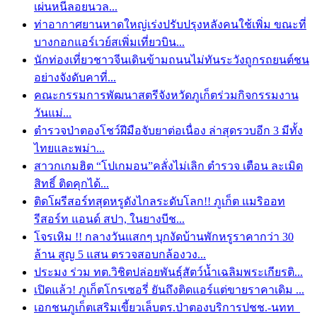
เผ่นหนีลอยนวล...
ท่าอากาศยานหาดใหญ่เร่งปรับปรุงหลังคนใช้เพิ่ม ขณะที่
บางกอกแอร์เวย์สเพิ่มเที่ยวบิน...
นักท่องเที่ยวชาวจีนเดินข้ามถนนไม่ทันระวังถูกรถยนต์ชน
อย่างจังดับคาที่...
คณะกรรมการพัฒนาสตรีจังหวัดภูเก็ตร่วมกิจกรรมงาน
วันแม่...
ตำรวจป่าตองโชว์ฝีมือจับยาต่อเนื่อง ล่าสุดรวบอีก 3 มีทั้ง
ไทยและพม่า...
สาวกเกมฮิต “โปเกมอน”คลั่งไม่เลิก ตำรวจ เตือน ละเมิด
สิทธิ์ ติดคุกได้...
ติดโผรีสอร์ทสุดหรูดังไกลระดับโลก!! ภูเก็ต แมริออท
รีสอร์ท แอนด์ สปา, ในยางบีช...
โจรเหิม !! กลางวันแสกๆ บุกงัดบ้านพักหรูราคากว่า 30
ล้าน สูญ 5 แสน ตรวจสอบกล้องวง...
ประมง ร่วม ทต.วิชิตปล่อยพันธุ์สัตว์น้ำเฉลิมพระเกียรติ...
เปิดแล้ว! ภูเก็ตโกรเซอรี่ ยันถึงติดแอร์แต่ขายราคาเดิม ...
เอกชนภูเก็ตเสริมเขี้ยวเล็บตร.ป่าตองบริการปชช.-นทท