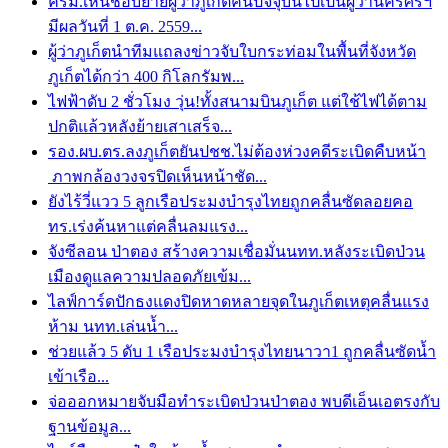
ครม.เห็นชอบย้ายผู้ว่าภูเก็ตคนปัจจุบันไปเป็นผู้ว่านครศรีฯ
มีผลวันที่ 1 ต.ค. 2559...
ผู้ว่าภูเก็ตนำทีมแถลงข่าวจับใบกระท่อมในพื้นที่จังหวัด
ภูเก็ตได้กว่า 400 กิโลกรัมพ...
ไฟฟ้าดับ 2 ชั่วโมง วุ่น!ทั้งสนามบินภูเก็ต แต่ใช้ไฟได้ตาม
ปกติแล้วหลังย้ายเสาเสร็จ...
รอง.ผบ.ตร.ลงภูเก็ตยันปชช.ไม่ต้องห่วงคดีระเบิดคืบหน้า
ภาพกล้องวงจรปิดเห็นหน้าชัด...
ยังไร้วี่แวว 5 ลูกเรือประมงบำรุงไทยถูกคลื่นซัดลอยคอ
ทร.เร่งค้นหาแต่คลื่นลมแรง...
จังซีลอน ป่าตอง สร้างความเชื่อมั่นนทท.หลังระเบิดป่วน
เมืองดูแลความปลอดภัยเข้ม...
ไลฟ์การ์ดปักธงแดงปิดหาดหลายจุดในภูเก็ตเหตุคลื่นแรง
ห้าม นทท.เล่นน้ำ...
ช่วยแล้ว 5 ดับ 1 เรือประมงบำรุงไทยนาวา1 ถูกคลื่นซัดน้ำ
เข้าเรือ...
จ่อออกหมายจับมือทำระเบิดป่วนป่าตอง พบดีเอ็นเอตรงกับ
ฐานข้อมูล...