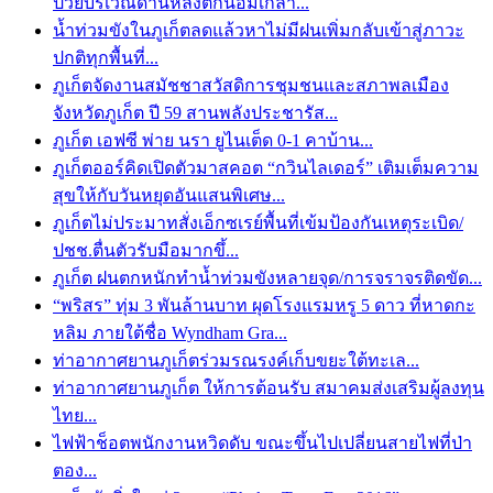
ป่วยบริเวณด้านหลังตึกน้อมเกล้า...
น้ำท่วมขังในภูเก็ตลดแล้วหาไม่มีฝนเพิ่มกลับเข้าสู่ภาวะ
ปกติทุกพื้นที่...
ภูเก็ตจัดงานสมัชชาสวัสดิการชุมชนและสภาพลเมือง
จังหวัดภูเก็ต ปี 59 สานพลังประชารัส...
ภูเก็ต เอฟซี พ่าย นรา ยูไนเต็ด 0-1 คาบ้าน...
ภูเก็ตออร์คิดเปิดตัวมาสคอต “กวินไลเดอร์” เติมเต็มความ
สุขให้กับวันหยุดอันแสนพิเศษ...
ภูเก็ตไม่ประมาทสั่งเอ็กซเรย์พื้นที่เข้มป้องกันเหตุระเบิด/
ปชช.ตื่นตัวรับมือมากขึ้...
ภูเก็ต ฝนตกหนักทำน้ำท่วมขังหลายจุด/การจราจรติดขัด...
“พริสร” ทุ่ม 3 พันล้านบาท ผุดโรงแรมหรู 5 ดาว ที่หาดกะ
หลิม ภายใต้ชื่อ Wyndham Gra...
ท่าอากาศยานภูเก็ตร่วมรณรงค์เก็บขยะใต้ทะเล...
ท่าอากาศยานภูเก็ต ให้การต้อนรับ สมาคมส่งเสริมผู้ลงทุน
ไทย...
ไฟฟ้าช็อตพนักงานหวิดดับ ขณะขึ้นไปเปลี่ยนสายไฟที่ป่า
ตอง...