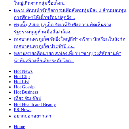
ใหญ่เกิดจากกลุ่มซื้อเก็งก...
BAM เดินหน้าจัดกิจกรรมเพื่อสังคมทุ่มปีละ 3 ล้านมอบทุน
การศึกษาให้เด็กพร้อมปลูกฝัง...
พรุ่งนี้ ( 2 ส.ค.) ภูเก็ต จัดเวทีรับฟังความคิดเห็นร่าง
รัฐธรรมนูญห้ามมือถือ/กล้อง...
เทศบาลนครภูเก็ต จัดยิ่งใหญ่กีฬา-กรีฑา นักเรียนในสังกัด
เทศบาลนครภูเก็ต ประจำปี 25...
หลานชายอดีตนายก ส.ท่องเที่ยวฯ “ชาญ วงศ์สัตยานท์”
นำทีมสร้างชื่อเสียงระดับโลก...
Hot
News
Hot
Clip
Hot
List
Hot
Gossip
Hot
Business
เที่ยว ชิม ช๊อป
Hot
Health and Beauty
PR News
อยากบอกอยากเล่า
Home