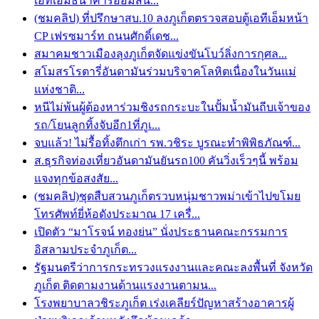
เอทีเอ็มธนาคารออมสิน...
(ชมคลิป) ที่ปรึกษาสบ.10 ลงภูเก็ตตรวจสอบตู้เอทีเอ็มหน้า
CP เฟรซมาร์ท ถนนศักดิ์เดช...
สมาคมชาวเมืองลุงภูเก็ตจัดแข่งขันโบว์ลิ่งการกุศล...
สโมสรโรตารี่อันดามันร่วมบริจาคโลหิตเนื่องในวันแม่
แห่งชาติ...
หนีไม่พ้นผู้ต้องหาร่วมชิงรถกระบะในปั้มน้ำมันถีบเจ้าของ
รถ/โยนลูกทิ้งจับอีก1ที่ภูเ...
จบแล้ว! ไม่รื้อทิ้งตึกเก่า รพ.วชิระ บูรณะทำพิพิธภัณฑ์...
ส.ธุรกิจท่องเที่ยวอันดามันยันรถ100 คันวิ่งเร็วๆนี้ พร้อม
แจงทุกข้อสงสัย...
(ชมคลิป)ชุดสืบสวนภูเก็ตรวบหนุ่มชาวพม่าเข้าไปขโมย
โทรศัพท์ยี่ห้อดังประมาณ 17 เครื่...
เปิดตัว “มาโรจน์ ทองย่น” นั่งประธานคณะกรรมการ
อิสลามประจำภูเก็ต...
รัฐมนตรีว่าการกระทรวงแรงงานและคณะลงพื้นที่ จังหวัด
ภูเก็ต ติดตามงานด้านแรงงานตามน...
โรงพยาบาลวชิระภูเก็ต เร่งเคลียร์ปัญหาสร้างอาคารผู้