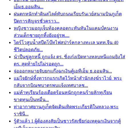
เอ็มธ.ออมสิน...
ฝนตกหนักทำดินสไลด์ทับถนนเรียบรันเวย์สนามบินภูเก็ต
ปิดการสัญจรชั่วคราว...
หญิงชาวมอญเจ็บท้องคลอดกะทันหันในแคมป์คนงาน
ส่วนเด็กชายถูกทิ้งยังอยู่รพ....
ไดร์โวสูบน้ำสปีดโบ๊ทไฟสปาร์คกลางทะเล นทท.จีน 40
ชีวิตปลอดภัย...
นำปืนขู่ลูกหนี้ ถูกแจ้ง ตร. ซิ่งเก๋งเปิดทางหลบหนีแถมยิงใส่
ตร. สุดท้ายไปไม่รอดถูก...
จ่อออกหมายจับยกแก๊งฉกเงินตู้เอทีเอ็ม ธ.ออมสิน...
แม่ใจยักษ์ทิ้งทารกแรกเกิดไว้หน้าสำนักสงฆ์ราไวย์ พระ
กลับจากบิณฑบาตรพบแจ้งเทศบาลช...
แม่ค้าทุเรียนร้องเดือดร้อนหนักถูกคนร้ายลักทุเรียน
ขาดทุนเป็นหมื่น...
ท่าอากาศยานภูเก็ตจัดเดินเทิดพระเกียรติในหลวง-พระ
ราชินี...
รู้ตัวแล้ว 1 ผู้ต้องสงสัยเป็นชาวรัสเซียก่อเหตุฉกเงินจากตู้