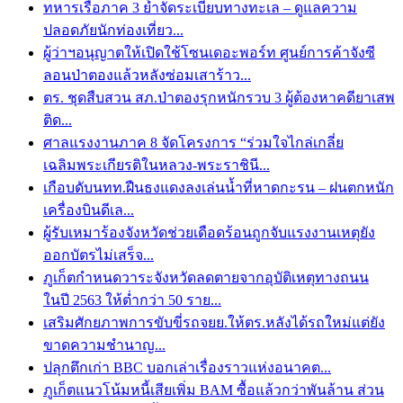
ทหารเรือภาค 3 ย้ำจัดระเบียบทางทะเล – ดูแลความ
ปลอดภัยนักท่องเที่ยว...
ผู้ว่าฯอนุญาตให้เปิดใช้โซนเดอะพอร์ท ศูนย์การค้าจังซี
ลอนป่าตองแล้วหลังซ่อมเสาร้าว...
ตร. ชุดสืบสวน สภ.ป่าตองรุกหนักรวบ 3 ผู้ต้องหาคดียาเสพ
ติด...
ศาลแรงงานภาค 8 จัดโครงการ “ร่วมใจไกล่เกลี่ย
เฉลิมพระเกียรติในหลวง-พระราชินี...
เกือบดับนทท.ฝืนธงแดงลงเล่นน้ำที่หาดกะรน – ฝนตกหนัก
เครื่องบินดีเล...
ผู้รับเหมาร้องจังหวัดช่วยเดือดร้อนถูกจับแรงงานเหตุยัง
ออกบัตรไม่เสร็จ...
ภูเก็ตกำหนดวาระจังหวัดลดตายจากอุบัติเหตุทางถนน
ในปี 2563 ให้ต่ำกว่า 50 ราย...
เสริมศักยภาพการขับขี่รถจยย.ให้ตร.หลังได้รถใหม่แต่ยัง
ขาดความชำนาญ...
ปลุกตึกเก่า BBC บอกเล่าเรื่องราวแห่งอนาคต...
ภูเก็ตแนวโน้มหนี้เสียเพิ่ม BAM ซื้อแล้วกว่าพันล้าน ส่วน