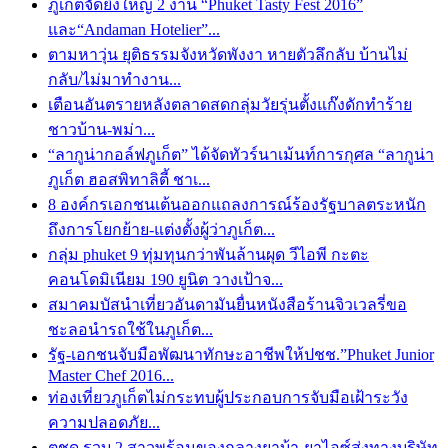
ภูเก็ตจัดยิ่งใหญ่ 2 งาน “Phuket Tasty Fest 2016”
และ“Andaman Hotelier”...
ตามหาวุ่น ยุติธรรมจังหวัดพังงา หายตัวลึกลับ บ้านไม่
กลับ/ไม่มาทำงาน...
เตือนอันตรายหลังตลาดสดกลุ่มวัยรุ่นตั้งแก๊งดักทำร้าย
ชาวบ้าน-พม่า...
“ลากูน่ากอล์ฟภูเก็ต” ได้จัดทัวร์นาเม้นท์การกุศล “ลากูน่า
ภูเก็ต ฮอสพิทาลิตี้ ชาเ...
8 องค์กรเอกชนเต้นออกแถลงการณ์ร้องรัฐบาลตระหนัก
ถึงการโยกย้าย-แต่งตั้งผู้ว่าภูเก็ต...
กลุ่ม phuket 9 ทุ่มทุนกว่าพันล้านผุด วีไอพี กะตะ
คอนโดมิเนียม 190 ยูนิต วางเป้าจ...
สมาคมบัสนำเที่ยวอันดามันยื่นหนังสือร้านจิวเวลรี่ขอ
ชะลอนำรถใช้ในภูเก็ต...
รัฐ-เอกชนจับมือพัฒนาทักษะอาชีพให้ปชช.”Phuket Junior
Master Chef 2016...
ท่องเที่ยวภูเก็ตไม่กระทบผู้ประกอบการจับมือเฝ้าระวัง
ความปลอดภัย...
ตชด.รวบ 2 สาวพร้อมของกลางยาบ้า-ยาไอซ์ส่งทางบริษัท