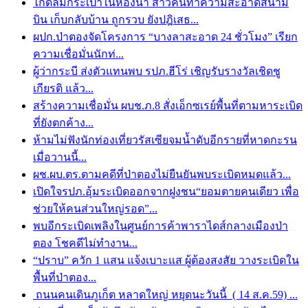
ไกด์ลืมกระเป๋าในห้องน้ำ สาวคนทำความสะอาดสนาม
บิน เก็บกลับบ้าน ถูกรวบ ยังปฎิเสธ...
ผปก.ป่าตองจัดโครงการ “บางลาสะอาด 24 ชั่วโมง” เรียก
ความเชื่อมั่นนักท่...
ผู้ว่ากระบี ส่งตัวแทนพบ รปภ.ฮีโร่ เชิญรับรางวัลเชิดชู
เกียรติ แล้ว...
สร้างความเชื่อมั่น ผบช.ภ.8 สั่งเอ็กซเรย์พื้นที่ตามหาระเบิด
ที่ยังตกค้าง...
ห้ามไม่ฟังนักท่องเที่ยวรัสเซียจมน้ำดับอีกรายที่หาดกะรน
เมื่อวานนี้...
ผช.ผบ.ตร.ตามคดีที่ป่าตองไม่ยืนยันพบระเบิดหมดแล้ว...
เปิดใจรปภ.อุ้มระเบิดออกจากฝูงชน“ยอมตายคนเดียว เพื่อ
ช่วยให้คนส่วนใหญ่รอด”...
พบอีกระเบิดเพลิงในศูนย์การค้าพาราไดส์กลางเมืองป่า
ตอง โชคดีไม่ทำงาน...
“ปราบ” ควัก 1 แสน แจ้งเบาะแส ผู้ต้องสงสัย วางระเบิดใน
พื้นที่ป่าตอง...
ถนนคนเดินภูเก็ต หลาดใหญ่ หยุดนะวันนี้ ( 14 ส.ค.59) ...