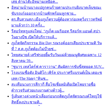
เสธ ด้านโต๊ะอีหม่ามเหยื่อค...
อิหม่ามบ้านบางแปถูกคนร้ายตามประกบยิงบาดเจ็บขณะ
ขับรถเก๋งออกจากบ้านพักพร้อมลูกชาย...
ตร.สืบสวนสภ.เมืองภูเก็ตรวบผู้ต้องหาก่อเหตุวิ่งราวทรัพย์
มาแล้วกว่า 10 ครั้ง...
รีสอร์ทหรูแห่งใหม่ “ภูเก็ต แมริออท รีสอร์ท แอนด์ สปา,
ในยางบีช เปิดให้บริการแล้...
ภูเก็ตจัดกิจกรรม Big Day รณรงค์ออกเสียงประชามติ วัน
ที่ 7 ส.ค ภูเก็ตต้องไม่บ๊วยช่...
ไทยสมายล์ เสริฟรอยยิ้มรับวันแม่ด้วยเมนูพิเศษเฉพาะ 12
สิงหาคม 59...
“ซูบารุ เทสไดร์ฟ คาราวาน” สัมผัสการขับขี่สุดยอด SUV...
โรงแรมชื่อดัง อินดิโก เพิร์ล ประกาศรีแบรนด์เป็น เดอะซ
เลท (The Slate) “หินช...
สะเทือนวงการสีกากี สื่อโซเชี่ยลมิเดียเปิดโพยรายชื่อ
ตำรวจรับส่วยแรงงานต่างด้าวผู้...
รู้เส้นทางล่วงหน้าเลี่ยงก่อนรถติดภูเก็ตจัดรณรงค์ใหญ่ใช้
สิทธิ์ลงประชามติ...