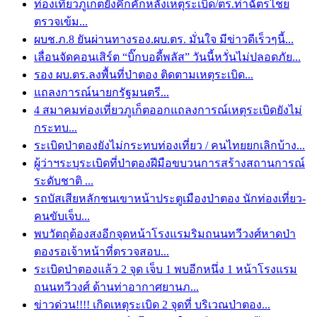
ท่องเที่ยวภูเก็ตยังคึกคักหลังเหตุระเบิด/ตร.ท่าฉัตรไชย
ตรวจเข้ม...
ผบช.ภ.8 ยันผ่านทางรอง.ผบ.ตร. มั่นใจ มีข่าวดีเร็วๆนี้...
เลื่อนจัดคอนเสิร์ต “บิ๊กบอดี้พลัส” วันนี้หวั่นไม่ปลอดภัย...
รอง ผบ.ตร.ลงพื้นที่ป่าตอง ติดตามเหตุระเบิด...
แถลงการณ์นายกรัฐมนตรี...
4 สมาคมท่องเที่ยวภูเก็ตออกแถลงการณ์เหตุระเบิดยังไม่
กระทบ...
ระเบิดป่าตองยังไม่กระทบท่องเที่ยว / คนไทยยกเลิกบ้าง...
ผู้ว่าฯระบุระเบิดที่ป่าตองฝีมือขบวนการสร้างสถานการณ์
ระดับชาติ ...
รถบัสเสียหลักชนเขาหน้าประตูเมืองป่าตอง นักท่องเที่ยว-
คนขับเจ็บ...
พบวัตถุต้องสงอีกจุดหน้าโรงแรมริมถนนทวีวงศ์หาดป่า
ตองรอเจ้าหน้าที่ตรวจสอบ...
ระเบิดป่าตองแล้ว 2 จุด เจ็บ 1 พบอีกหนึ่ง 1 หน้าโรงแรม
ถนนทวีวงศ์ ด้านท่าอากาศยานภ...
ข่าวด่วน!!!! เกิดเหตุระเบิด 2 จุดที่ บริเวณป่าตอง...