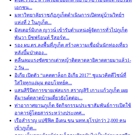
เอกชน...
มหาวิทยาลัยราชภัฏภูเก็ตดำเนินการเปิดหมู่บ้านวิทย์ฯ
แห่งที่ 2 ในภูเก็ต...
มิสเตอร์มิเกล ญาวน์ เข้ารับตำแหน่งผู้จัดการทั่วไปภูเก็ต
พันวา บีชฟร้อนท์ รีสอร์ท...
รอง ผบ.ตร.ลงพื้นที่ภูเก็ต สร้างความเชื่อมั่นนักท่องเที่ยว
หลังบึ้มป่าตอง...
คลื่นลมแรงซัดซากเต่าหญ้าติดหาดลายิคาดตายมาแล้ว1-
2 วัน ...
อิเกีย เปิดตัว “แคตตาล็อก อิเกีย 2017” ชูแนวคิดดีไซน์ที่
ใส่ใจทุกแง่มุม ตอบโจทย์ค...
แสนสิริปิดการขายเฟสแรก สราญสิริ เกาะแก้วภูเก็ต เผย
ดีมานด์ตลาดบ้านเดี่ยวยังโตต่อเ...
ท่าอากาศยานภูเก็ต จัดกิจกรรมประชาสัมพันธ์การเปิดใช้
อาคารผู้โดยสารระหว่างประเทศ...
เรือสำราญ แปซิฟิค อีเดน ขน นทท.ยุโรปกว่า 2,000 คน
เข้าภูเก็ต...