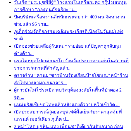
วันเกิด “ประมุขพิสิฐ์” โรงแรมในเครือกะตะ กรุ๊ป มอบทุน
การศึกษา “กองทุนอัจฉริยะ” เ...
ปิดบริษัทเครือทรานลี่พนักกระทบกว่า 400 คน จัดหางาน
ช่วยแล้ว 95 ราย...
ภูเก็ตร่วมจัดกิจกรรมเฉลิมพระเกียรติเนื่องในวันแม่แห่ง
ชาติ...
เปิดช่องช่วยเหลือผู้รับเหมารายย่อย แก้ปัญหาถูกจับกุม
ต่างด้าว...
แรงไม่หยุดโปเกม่อนฯโก จังหวัดประกาศงดเล่นในสถานที่
ราชการ/สถานที่สำคัญแล้ว...
ตรวจร้าน “คานม”ชาวบ้านร้องเรียนป้ายโฆษณาหน้าร้าน
ส่อไปทางลามก-อนาจาร...
ผู้การยันไม่ใช่ระเบิด พบวัตถุต้องสงสัยในพื้นที่ป่าตอง 2
จุด ...
แหม่มรัสเซียขอโทษแล้วหลังแต่งตัววาบหวิวเข้าวัด ...
เปิดประสบการณ์สุดยอดบุฟเฟ่ต์มื้อเย็นกับราคาสุดคุ้มที่
แกรนด์ เมอร์เคียว ภูเก็ต ป...
2 พม่าโหด บุกฟัน-แทง เพื่อนชาติเดียวกันดับอนาถ ก่อน