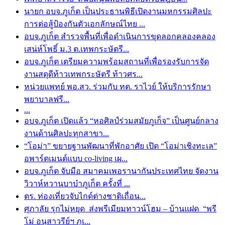
นายก อบจ.ภูเก็ต เป็นประธานพิธีเปิดงานมหกรรมศิลปะ
การต่อสู้ป้องกันตัวเอกลักษณ์ไทย ...
อบจ.ภูเก็ต สำรวจพื้นที่เพื่อดำเนินการขุดลอกคลองคลอง
เสน่ห์โพธิ์ ม.3 ต.เทพกระษัตรี...
อบจ.ภูเก็ต เตรียมความพร้อมสถานที่เพื่อรองรับการจัด
งานสดุดีท้าวเทพกระษัตรี ท้าวศร...
หน่วยแพทย์ พอ.สว. ร่วมกับ ทต. ราไวย์ ให้บริการรักษา
พยาบาลฟรี...
...
อบจ.ภูเก็ต เปิดแล้ว “หอศิลป์ร่วมสมัยภูเก็จ” เป็นศูนย์กลาง
งานด้านศิลปะทุกสาขา...
“โอม่า” ขยายฐานพัฒนาที่พักอาศัย เปิด “โอม่าเชิงทะเล”
อพาร์ตเมนต์แบบ co-living เผ...
อบจ.ภูเก็ต จับมือ สมาคมเพอรานากันประเทศไทย จัดงาน
วิวาห์หวานบาบ๋าภูเก็ต ครั้งที่ ...
ตร. ท่องเที่ยวจับไกด์ต่างชาติเถื่อน...
ศุภาลัย รุกไม่หยุด ส่งพรีเมียมทาวน์โฮม – บ้านแฝด “พรี
โม่ อนุสาวรีย์ฯ ภูเ...