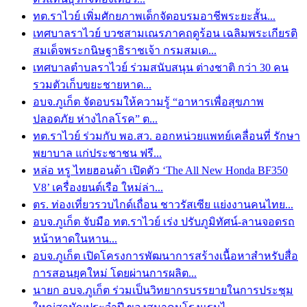
ทต.ราไวย์ เพิ่มศักยภาพเด็กจัดอบรมอาชีพระยะสั้น...
เทศบาลราไวย์ บวชสามเณรภาคฤดูร้อน เฉลิมพระเกียรติ
สมเด็จพระกนิษฐาธิราชเจ้า กรมสมเด...
เทศบาลตำบลราไวย์ ร่วมสนับสนุน ต่างชาติ กว่า 30 คน
รวมตัวเก็บขยะชายหาด...
อบจ.ภูเก็ต จัดอบรมให้ความรู้ “อาหารเพื่อสุขภาพ
ปลอดภัย ห่างไกลโรค” ต...
ทต.ราไวย์ ร่วมกับ พอ.สว. ออกหน่วยแพทย์เคลื่อนที่ รักษา
พยาบาล แก่ประชาชน ฟรี...
หล่อ หรู ไทยฮอนด้า เปิดตัว ‘The All New Honda BF350
V8’ เครื่องยนต์เรือ ใหม่ล่า...
ตร. ท่องเที่ยวรวบไกด์เถื่อน ชาวรัสเซีย แย่งงานคนไทย...
อบจ.ภูเก็ต จับมือ ทต.ราไวย์ เร่ง ปรับภูมิทัศน์-ลานจอดรถ
หน้าหาดในหาน...
อบจ.ภูเก็ต เปิดโครงการพัฒนาการสร้างเนื้อหาสำหรับสื่อ
การสอนยุคใหม่ โดยผ่านการผลิต...
นายก อบจ.ภูเก็ต ร่วมเป็นวิทยากรบรรยายในการประชุม