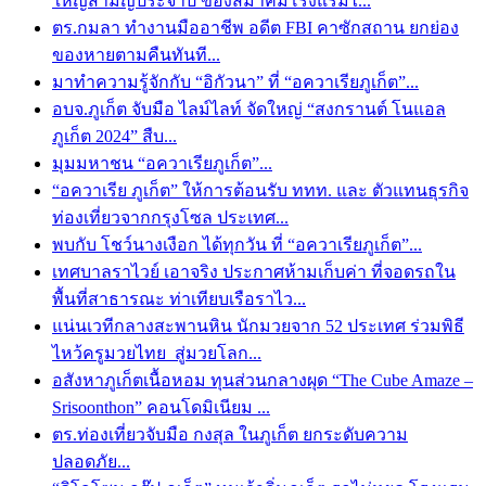
ใหญ่สามัญประจำปี ของสมาคมโรงแรมไ...
ตร.กมลา ทำงานมืออาชีพ อดีต FBI คาซักสถาน ยกย่อง
ของหายตามคืนทันที...
มาทำความรู้จักกับ “อิกัวนา” ที่ “อควาเรียภูเก็ต”...
อบจ.ภูเก็ต จับมือ ไลม์ไลท์ จัดใหญ่ “สงกรานต์ โนแอล
ภูเก็ต 2024” สืบ...
มุมมหาชน “อควาเรียภูเก็ต”...
“อควาเรีย ภูเก็ต” ให้การต้อนรับ ททท. และ ตัวแทนธุรกิจ
ท่องเที่ยวจากกรุงโซล ประเทศ...
พบกับ โชว์นางเงือก ได้ทุกวัน ที่ “อควาเรียภูเก็ต”...
เทศบาลราไวย์ เอาจริง ประกาศห้ามเก็บค่า ที่จอดรถใน
พื้นที่สาธารณะ ท่าเทียบเรือราไว...
แน่นเวทีกลางสะพานหิน นักมวยจาก 52 ประเทศ ร่วมพิธี
ไหว้ครูมวยไทย สู่มวยโลก...
อสังหาภูเก็ตเนื้อหอม ทุนส่วนกลางผุด “The Cube Amaze –
Srisoonthon” คอนโดมิเนียม ...
ตร.ท่องเที่ยวจับมือ กงสุล ในภูเก็ต ยกระดับความ
ปลอดภัย...