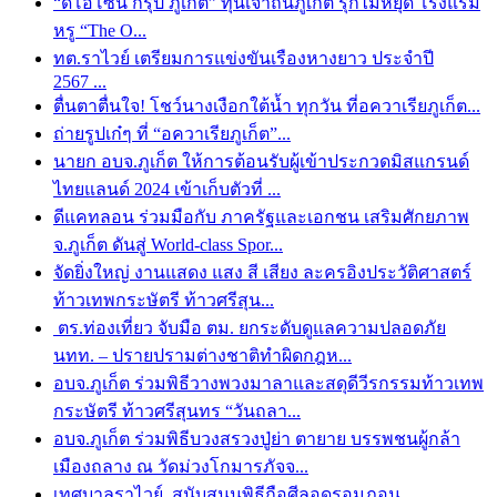
“ดิโอโซน กรุ๊ป ภูเก็ต” ทุนเจ้าถิ่นภูเก็ต รุกไม่หยุด โรงแรม
หรู “The O...
ทต.ราไวย์ เตรียมการแข่งขันเรืองหางยาว ประจำปี
2567 ...
ตื่นตาตื่นใจ! โชว์นางเงือกใต้น้ำ ทุกวัน ที่อควาเรียภูเก็ต...
ถ่ายรูปเก๋ๆ ที่ “อควาเรียภูเก็ต”...
นายก อบจ.ภูเก็ต ให้การต้อนรับผู้เข้าประกวดมิสแกรนด์
ไทยแลนด์ 2024 เข้าเก็บตัวที่ ...
ดีแคทลอน ร่วมมือกับ ภาครัฐและเอกชน เสริมศักยภาพ
จ.ภูเก็ต ดันสู่ World-class Spor...
จัดยิ่งใหญ่ งานแสดง แสง สี เสียง ละครอิงประวัติศาสตร์
ท้าวเทพกระษัตรี ท้าวศรีสุน...
ตร.ท่องเที่ยว จับมือ ตม. ยกระดับดูแลความปลอดภัย
นทท. – ปรายปรามต่างชาติทำผิดกฎห...
อบจ.ภูเก็ต ร่วมพิธีวางพวงมาลาและสดุดีวีรกรรมท้าวเทพ
กระษัตรี ท้าวศรีสุนทร “วันถลา...
อบจ.ภูเก็ต ร่วมพิธีบวงสรวงปู่ย่า ตายาย บรรพชนผู้กล้า
เมืองถลาง ณ วัดม่วงโกมารภัจจ...
เทศบาลราไวย์ สนับสนุนพิธีถือศีลอดรอมฎอน...