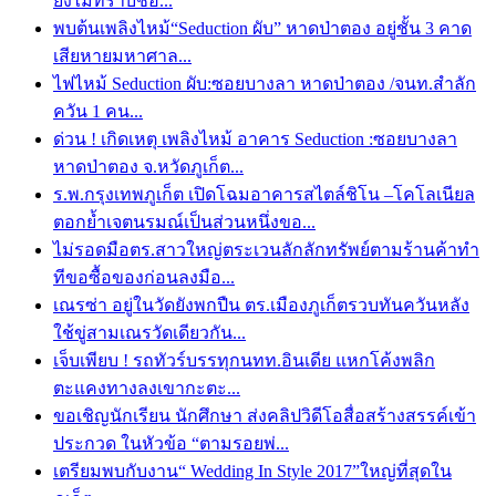
ยังไม่ทราบชื่อ...
พบต้นเพลิงไหม้“Seduction ผับ” หาดป่าตอง อยู่ชั้น 3 คาด
เสียหายมหาศาล...
ไฟไหม้ Seduction ผับ:ซอยบางลา หาดป่าตอง /จนท.สำลัก
ควัน 1 คน...
ด่วน ! เกิดเหตุ เพลิงไหม้ อาคาร Seduction :ซอยบางลา
หาดป่าตอง จ.หวัดภูเก็ต...
ร.พ.กรุงเทพภูเก็ต เปิดโฉมอาคารสไตล์ชิโน –โคโลเนียล
ตอกย้ำเจตนรมณ์เป็นส่วนหนึ่งขอ...
ไม่รอดมือตร.สาวใหญ่ตระเวนลักลักทรัพย์ตามร้านค้าทำ
ทีขอซื้อของก่อนลงมือ...
เณรซ่า อยู่ในวัดยังพกปืน ตร.เมืองภูเก็ตรวบทันควันหลัง
ใช้ขู่สามเณรวัดเดียวกัน...
เจ็บเพียบ ! รถทัวร์บรรทุกนทท.อินเดีย แหกโค้งพลิก
ตะแคงทางลงเขากะตะ...
ขอเชิญนักเรียน นักศึกษา ส่งคลิปวิดีโอสื่อสร้างสรรค์เข้า
ประกวด ในหัวข้อ “ตามรอยพ่...
เตรียมพบกับงาน“ Wedding In Style 2017”ใหญ่ที่สุดใน