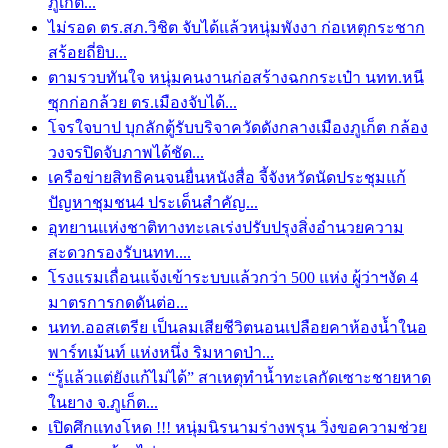
ภูเก็ต...
ไม่รอด ตร.สภ.วิชิต จับได้แล้วหนุ่มพังงา ก่อเหตุกระชาก
สร้อยถี่ยิบ...
ตามรวบทันใจ หนุ่มคนงานก่อสร้างฉกกระเป๋า นทท.หนี
ซุกก่อกล้วย ตร.เมืองจับได้...
โจรใจบาป บุกลักตู้รับบริจาควัดดังกลางเมืองภูเก็ต กล้อง
วงจรปิดจับภาพได้ชัด...
เครือข่ายสิทธิคนจนยื่นหนังสื่อ จี้จังหวัดนัดประชุมแก้
ปัญหาชุมชน4 ประเด็นสำคัญ...
อุทยานแห่งชาติทางทะเลเร่งปรับปรุงสิ่งอำนวยความ
สะดวกรองรับนทท....
โรงแรมเถื่อนแจ้งเข้าระบบแล้วกว่า 500 แห่ง ผู้ว่าฯงัด 4
มาตรการกดดันต่อ...
นทท.ออสเตรีย เป็นลมเสียชีวิตนอนเปลือยคาห้องน้ำในอ
พาร์ทเม้นท์ แห่งหนึ่ง ริมหาดป่า...
“รู้แล้วแต่ยังแก้ไม่ได้” สาเหตุทำน้ำทะเลกัดเซาะชายหาด
ในยาง จ.ภูเก็ต...
เปิดศึกแทงโหด !!! หนุ่มนิรนามร่างพรุน วิ่งขอความช่วย