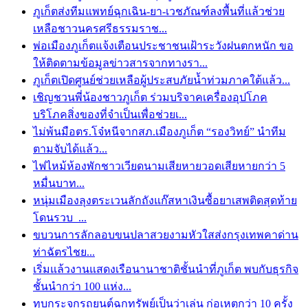
ภูเก็ตส่งทีมแพทย์ฉุกเฉิน-ยา-เวชภัณฑ์ลงพื้นที่แล้วช่วย
เหลือชาวนครศรีธรรมราช...
พ่อเมืองภูเก็ตแจ้งเตือนประชาชนเฝ้าระวังฝนตกหนัก ขอ
ให้ติดตามข้อมูลข่าวสารจากทางรา...
ภูเก็ตเปิดศูนย์ช่วยเหลือผู้ประสบภัยน้ำท่วมภาคใต้แล้ว...
เชิญชวนพี่น้องชาวภูเก็ต ร่วมบริจาคเครื่องอุปโภค
บริโภคสิ่งของที่จำเป็นเพื่อช่วยเ...
ไม่พ้นมือตร.โจ๋หนีจากสภ.เมืองภูเก็ต “รองวิทย์” นำทีม
ตามจับได้แล้ว...
ไฟไหม้ห้องพักชาวเวียดนามเสียหายวอดเสียหายกว่า 5
หมื่นบาท...
หนุ่มเมืองลุงตระเวนลักถังแก๊สหาเงินซื้อยาเสพติดสุดท้าย
โดนรวบ ...
ขบวนการลักลอบขนปลาสวยงามหัวใสส่งกรุงเทพคาด่าน
ท่าฉัตรไชย...
เริ่มแล้วงานแสดงเรือนานาชาติชั้นนำที่ภูเก็ต พบกับธุรกิจ
ชั้นนำกว่า 100 แห่ง...
ทุบกระจกรถยนต์ฉกทรัพย์เป็นว่าเล่น ก่อเหตุกว่า 10 ครั้ง