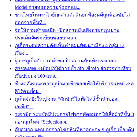
Model ถ่ายทอดความรู้ออกแบ...
ชาวไทยใหม่ราไวย์เฮ ศาลตัดสินยกฟ้องคดีถูกฟ้องขับไล่
ออกจากพื้นที่...
จัดให้ตามคำขอเปิด –ปิดสถานบันเทิงตามกฎหมาย
ประเดิมจัดระเบียบซอยบางลา...
ภูเก็ตระดมความคิดเห็นทำแผนพัฒนาเมือง 4 กลุ่ม 12
เรื่อง...
ผู้ว่าฯภูเก็ตจัดตามคำขอ ปิดสถานบันเทิงตรงเวลา...
ศรชล.เขต 3 เปิดปฏิบัติการ ย้ำเท่า เข้าท่า สำรวจท่าเทียบ
เรือประมง 160 แห่ง...
ช้างคลั่งขณะควาญนำมาเข้าซอยเพื่อให้บริการนทท.โชค
ดีไร้คนเจ็บ...
ภูเก็ตจัดยิ่งใหญ่ งาน “ลักชัวรี่ไลฟ์สไตล์ชั้นนำของ
เอเชีย”...
วงจรปิด ระบุชัดมีประกายไฟจากพัดลมตกใส่เสื้อผ้าที่ชั้น 3
ก่อนลุกไหม้ “Seduction ผ...
ดับอนาถ นทท.ตกจากโขดหินที่หาดกะตะ จ.ภูเก็ต เบื้องต้น