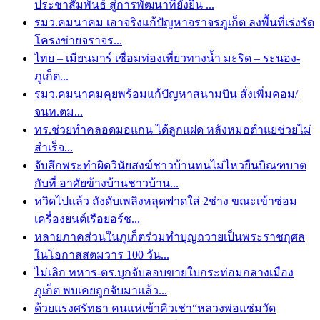
ประชาสัมพันธ์ สู่การพัฒนาที่ยั่งยืน ...
รมว.คมนาคม เอาจริงแก้ปัญหาจราจรภูเก็ต ลงพื้นที่เร่งรัด
โครงข่ายจราจร...
ไทย – เมียนมาร์ เชื่อมท่องเที่ยวทางน้ำ มะริด – ระนอง-
ภูเก็ต...
รมว.คมนาคมคุยพร้อมแก้ปัญหาสนามบิน สั่งเพิ่มคอม/
จนท.ตม...
ทร.ช่วยทำคลอดมอแกน ได้ลูกแฝด หลังหมอตำแยช่วยไม่
สำเร็จ...
จับสึกพระทำผิดวินัยสงฆ์ชาวบ้านทนไม่ไหวยืนบิณฑบาต
กับที่ อาศัยข้างบ้านชาวบ้าน...
หวิดไปแล้ว ถังดับเพลิงหลุดฟาดใส่ 2ช่าง ขณะเข้าซ่อม
เครื่องยนต์เรือยอร์ช...
หลายภาคส่วนในภูเก็ตร่วมทำบุญถวายเป็นพระราชกุศล
ในโอกาสสตมวาร 100 วัน...
ไม่เลิก ทหาร-ตร.บุกจับลอบขายใบกระท่อมกลางเมือง
ภูเก็ต พบเคยถูกจับมาแล้ว...
ด้วยแรงศรัทธา คนแห่เข้าคิวเช่า“หลวงพ่อแช่มวัด