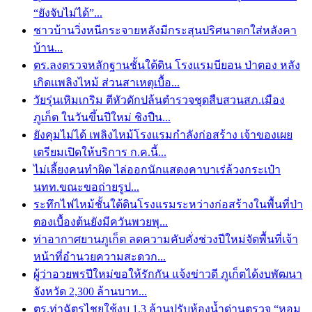
“ยังจับไม่ได้”...
ชาวบ้านวิ่งหนีกระจายหลังมีกระสุนปริศนาตกใส่หลังคา
บ้าน...
ตร.ลงตรวจหลักฐานชั้นใต้ดิน โรงแรมบียอน ป่าตอง หลัง
เกิดเเพลิงไหม้ ส่วนสาเหตุเบื้อ...
วัยรุ่นเหิมเกริม ตีหัวดักปล้นตำรวจชุดสืบสวนสภ.เมือง
ภูเก็ต ในวันขึ้นปีใหม่ ชิงปืน...
ยังคุมไม่ได้ เพลิงไหม้โรงแรมกำลังก่อสร้าง เจ้าของเผย
เตรียมเปิดให้บริการ ก.ค.นี้...
ไม่เลี้ยงคนทำผิด ไล่ออกนักแสดงคาบาเร่ล้วงกระเป๋า
นทท.ขณะขอถ่ายรูป...
ระทึกไฟไหม้ชั้นใต้ดินโรงแรมระหว่างก่อสร้างในพื้นที่ป่า
ตองเบื้องต้นยังมีควันพวยพุ...
ท่าอากาศยานภูเก็ต ลดความคับคั่งช่วงปีใหม่จัดพื้นที่เจ้า
หน้าที่อำนวยความสะดวก...
ผู้ว่าอวยพรปีใหม่ขอให้รักกัน แจ้งข่าวดี ภูเก็ตได้งบพัฒนา
จังหวัด 2,300 ล้านบาท...
ตร.ท่าฉัตรไชยใช้งบ 1.3 ล้านปรับห้องน้ำด่านตรวจ “หอม