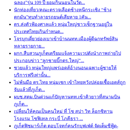
ฉลอง”รุ่น 109 ปี ยอมกินนอนในวัด...
นักท่องเที่ยว/คณะตรวจเลือดช้างหนีกระเชิง “ช้าง
ตกมัน”ทุบทำลายรถยนต์เสียหาย 1คัน...
ตร.ส่งตัวฟ้องศาลแล้ว หนุ่มใหญ่ชาวเช็กฐานอยู่ใน
ประเทศไทยเกินกำหนด...
โจรบุกเดี่ยวย่องเบาเข้าบ้านนทท.เมืองผู้ดีฉกทรัพย์สิน
หลายรายกาย...
ผกก.สืบสวนภูเก็ตเตรียมแจ้งความเวปดังนำภาพถ่ายไป
ประกอบข่าว “ลูกชายบิ๊กตร.ใหญ่”...
ซวยแล้ว หนุ่มใหญ่แพร่เอดส์อ้างนอนเฉพาะผู้ชายให้
บริการฟรีเท่านั้น...
ไม่พ้นมือ ตร.ไทย หนุ่มเชก เข้าไทยหวังปล่อยเชื้อเอดส์ถูก
จับแล้วที่ภูเก็ต...
ผบช.สตม.บินด่วนแก้ปัญหานทท.เข้าคิวยาวที่สนามบิน
ภูเก็ต...
เปลี่ยนให้คุณเป็นคนใหม่ ที่ โซ สปา วิท ล็อกซิทาน
โรงแรม โซฟิเทล กระบี่ โภคีธรา ...
ภูเก็ตฟิชมาร์เก็ต ตอบโจทก์คนรักบุฟเฟ่ต์ จัดเต็มซีฟู้ด-