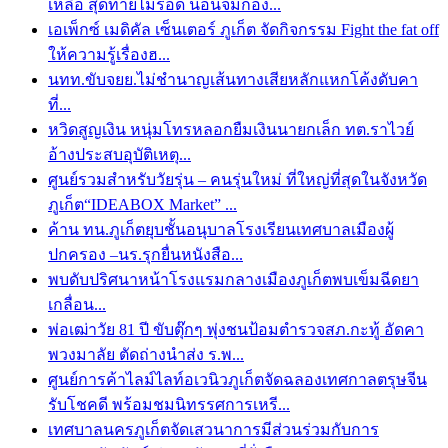
เหลือ สุดท้ายไม่รอด นอนจมกอง...
เอเพ็กซ์ เมดิคัล เซ็นเตอร์ ภูเก็ต จัดกิจกรรม Fight the fat off
ให้ความรู้เรื่องฮ...
นทท.ขับจยย.ไม่ชำนาญเส้นทางเสียหลักแหกโค้งดับคา
ที่...
หวิดสูญเงิน หนุ่มโทรหลอกยืมเงินนายกเล็ก ทต.ราไวย์
อ้างประสบอุบัติเหตุ...
ศูนย์รวมสำหรับวัยรุ่น – คนรุ่นใหม่ ที่ใหญ่ที่สุดในจังหวัด
ภูเก็ต“IDEABOX Market” ...
ค้าน ทน.ภูเก็ตยุบชั้นอนุบาลโรงเรียนเทศบาลเมืองผู้
ปกครอง –นร.รุกยื่นหนังสือ...
พบดับปริศนาหน้าโรงแรมกลางเมืองภูเก็ตพบเข็มฉีดยา
เกลื่อน...
พ่อเฒ่าวัย 81 ปี ขับตุ๊กๆ พุ่งชนป้อมตำรวจสภ.กะทู้ อัดคา
พวงมาลัย ตัดถ่างนำส่ง ร.พ...
ศูนย์การค้าไลม์ไลท์อเวนิวภูเก็ตจัดฉลองเทศกาลตรุษจีน
รับโชคดี พร้อมชมนิทรรศการเหรี...
เทศบาลนครภูเก็ตจัดเสวนาการมีส่วนร่วมกับการ