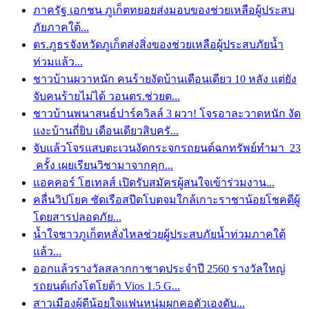
ภาครัฐ เอกชน ภูเก็ตทยอยส่งมอบของช่วยเหลือผู้ประสบ
ภัยภาคใต้...
ตร.ภูธรจังหวัดภูเก็ตส่งสิ่งของช่วยเหลือผู้ประสบภัยน้ำ
ท่วมแล้ว...
ชาวบ้านผวาหนัก คนร้ายงัดบ้านเดือนเดียว 10 หลัง แต่ยัง
จับคนร้ายไม่ได้ วอนตร.ช่วยต...
ชาวบ้านพนาสนธ์ปาร์ควิลล์ 3 ผวา! โจรอาละวาดหนัก งัด
แงะบ้านถี่ยิบ เดือนเดียวสิบครั...
จับแล้วโจรแสบตะเวนงัดกระจกรถยนต์ฉกทรัพย์ทำมา 23
ครั้ง เผยเรียนวิชามาจากคุก...
แอคคอร์ โฮเทลส์ เปิดรับสมัครผู้สนใจเข้าร่วมงาน...
คลื่นวิปโยค ซัดเรือสปีดโบตจมใกล้เกาะราชาน้อยโชคดีผู้
โดยสารปลอดภัย...
น้ำใจชาวภูเก็ตหลั่งไหลช่วยผู้ประสบภัยน้ำท่วมภาคใต้
แล้ว...
ออกแล้วรางวัลสลากกาชาดประจำปี 2560 รางวัลใหญ่
รถยนต์เก๋งโตโยต้า Vios 1.5 G...
สาวเมืองผู้ดีน้อยใจแฟนหนุ่มผูกคอตัวเองดับ...