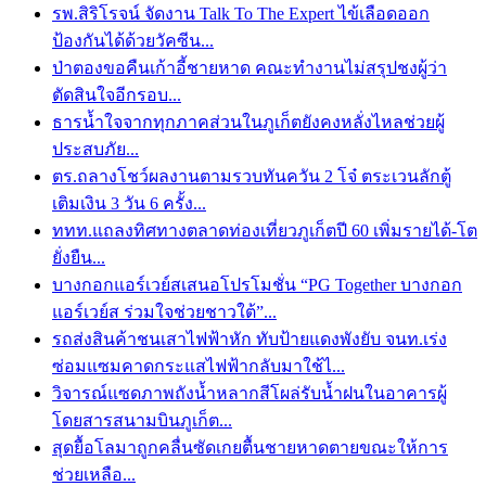
รพ.สิริโรจน์ จัดงาน Talk To The Expert ไข้เลือดออก
ป้องกันได้ด้วยวัคซีน...
ป่าตองขอคืนเก้าอี้ชายหาด คณะทำงานไม่สรุปชงผู้ว่า
ตัดสินใจอีกรอบ...
ธารน้ำใจจากทุกภาคส่วนในภูเก็ตยังคงหลั่งไหลช่วยผู้
ประสบภัย...
ตร.ถลางโชว์ผลงานตามรวบทันควัน 2 โจ๋ ตระเวนลักตู้
เติมเงิน 3 วัน 6 ครั้ง...
ททท.แถลงทิศทางตลาดท่องเที่ยวภูเก็ตปี 60 เพิ่มรายได้-โต
ยั่งยืน...
บางกอกแอร์เวย์สเสนอโปรโมชั่น “PG Together บางกอก
แอร์เวย์ส ร่วมใจช่วยชาวใต้”...
รถส่งสินค้าชนเสาไฟฟ้าหัก ทับป้ายแดงพังยับ จนท.เร่ง
ซ่อมแซมคาดกระแสไฟฟ้ากลับมาใช้ไ...
วิจารณ์แซดภาพถังน้ำหลากสีโผล่รับน้ำฝนในอาคารผู้
โดยสารสนามบินภูเก็ต...
สุดยื้อโลมาถูกคลื่นซัดเกยตื้นชายหาดตายขณะให้การ
ช่วยเหลือ...