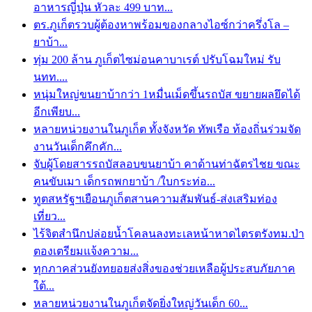
อาหารญี่ปุ่น หัวละ 499 บาท...
ตร.ภูเก็ตรวบผู้ต้องหาพร้อมของกลางไอซ์กว่าครึ่งโล –
ยาบ้า...
ทุ่ม 200 ล้าน ภูเก็ตไซม่อนคาบาเรต์ ปรับโฉมใหม่ รับ
นทท....
หนุ่มใหญ่ขนยาบ้ากว่า 1หมื่นเม็ดขึ้นรถบัส ขยายผลยึดได้
อีกเพียบ...
หลายหน่วยงานในภูเก็ต ทั้งจังหวัด ทัพเรือ ท้องถิ่นร่วมจัด
งานวันเด็กคึกคัก...
จับผู้โดยสารรถบัสลอบขนยาบ้า คาด้านท่าฉัตรไชย ขณะ
คนขับเมา เด็กรถพกยาบ้า /ใบกระท่อ...
ทูตสหรัฐฯเยือนภูเก็ตสานความสัมพันธ์-ส่งเสริมท่อง
เที่ยว...
ไร้จิตสำนึกปล่อยน้ำโคลนลงทะเลหน้าหาดไตรตรังทม.ป่า
ตองเตรียมแจ้งความ...
ทุกภาคส่วนยังทยอยส่งสิ่งของช่วยเหลือผู้ประสบภัยภาค
ใต้...
หลายหน่วยงานในภูเก็ตจัดยิ่งใหญ่วันเด็ก 60...