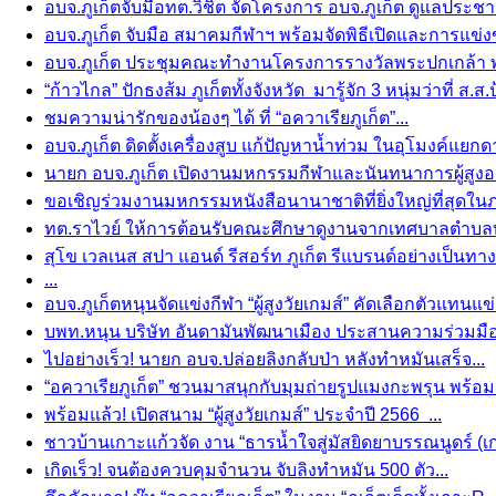
อบจ.ภูเก็ตจับมือทต.วิชิต จัดโครงการ อบจ.ภูเก็ต ดูแลประชา
อบจ.ภูเก็ต จับมือ สมาคมกีฬาฯ พร้อมจัดพิธีเปิดและการแข่งขัน
อบจ.ภูเก็ต ประชุมคณะทำงานโครงการรางวัลพระปกเกล้า พ.
“ก้าวไกล” ปักธงส้ม ภูเก็ตทั้งจังหวัด มารู้จัก 3 หนุ่มว่าที่ ส.ส.
ชมความน่ารักของน้องๆ ได้ ที่ “อควาเรียภูเก็ต”...
อบจ.ภูเก็ต ดิดตั้งเครื่องสูบ แก้ปัญหาน้ำท่วม ในอุโมงค์แยกด
นายก อบจ.ภูเก็ต เปิดงานมหกรรมกีฬาและนันทนาการผู้สูงอายุ 
ขอเชิญร่วมงานมหกรรมหนังสือนานาชาติที่ยิ่งใหญ่ที่สุดในภ
ทต.ราไวย์ ให้การต้อนรับคณะศึกษาดูงานจากเทศบาลตำบลท่า
สุโข เวลเนส สปา แอนด์ รีสอร์ท ภูเก็ต รีแบรนด์อย่างเป็นทา
...
อบจ.ภูเก็ตหนุนจัดแข่งกีฬา “ผู้สูงวัยเกมส์” คัดเลือกตัวแทนแ
บพท.หนุน บริษัท อันดามันพัฒนาเมือง ประสานความร่วมมือกร
ไปอย่างเร็ว! นายก อบจ.ปล่อยลิงกลับป่า หลังทำหมันเสร็จ...
“อควาเรียภูเก็ต” ชวนมาสนุกกับมุมถ่ายรูปแมงกะพรุน พร้อ
พร้อมแล้ว! เปิดสนาม “ผู้สูงวัยเกมส์” ประจำปี 2566 ...
ชาวบ้านเกาะแก้วจัด งาน “ธารน้ำใจสู่มัสยิดยาบรรณนูดร์ (เกาะแ
เกิดเร็ว! จนต้องควบคุมจำนวน จับลิงทำหมัน 500 ตัว...