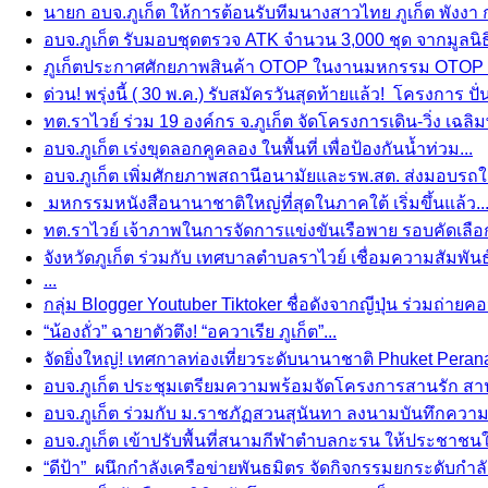
นายก อบจ.ภูเก็ต ให้การต้อนรับทีมนางสาวไทย ภูเก็ต พังงา กระ
อบจ.ภูเก็ต รับมอบชุดตรวจ ATK จำนวน 3,000 ชุด จากมูลนิธ
ภูเก็ตประกาศศักยภาพสินค้า OTOP ในงานมหกรรม OTOP Phuk
ด่วน! พรุ่งนี้ ( 30 พ.ค.) รับสมัครวันสุดท้ายแล้ว! โครงการ ปั่
ทต.ราไวย์ ร่วม 19 องค์กร จ.ภูเก็ต จัดโครงการเดิน-วิ่ง เฉลิม
อบจ.ภูเก็ต เร่งขุดลอกคูคลอง ในพื้นที่ เพื่อป้องกันน้ำท่วม...
อบจ.ภูเก็ต เพิ่มศักยภาพสถานีอนามัยและรพ.สต. ส่งมอบรถใช้
มหกรรมหนังสือนานาชาติใหญ่ที่สุดในภาคใต้ เริ่มขึ้นแล้ว..
ทต.ราไวย์ เจ้าภาพในการจัดการแข่งขันเรือพาย รอบคัดเลือก “
จังหวัดภูเก็ต ร่วมกับ เทศบาลตำบลราไวย์ เชื่อมความสัมพันธ์ “
...
กลุ่ม Blogger Youtuber Tiktoker ชื่อดังจากญีปุ่น ร่วมถ่ายค
“น้องถั่ว” ฉายาตัวตึง! “อควาเรีย ภูเก็ต”...
จัดยิ่งใหญ่! เทศกาลท่องเที่ยวระดับนานาชาติ Phuket Perana
อบจ.ภูเก็ต ประชุมเตรียมความพร้อมจัดโครงการสานรัก สานส
อบจ.ภูเก็ต ร่วมกับ ม.ราชภัฏสวนสุนันทา ลงนามบันทึกความ
อบจ.ภูเก็ต เข้าปรับพื้นที่สนามกีฬาตำบลกะรน ให้ประชาชน
“ดีป้า” ผนึกกำลังเครือข่ายพันธมิตร จัดกิจกรรมยกระดับกำลังค