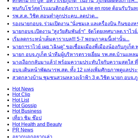
คึกคักมาก! บู๊ท “อควาเรียภูเก็ต” ในงาน “ภูเก็ตเด็ดทั้งเกาะR..
พบกับโชว์สุดโรแมนติกอลังการ La vie en rose ต้อนรับวันหยุดย
รพ.ส.ต. วิชิต สอนทำลูกประคบ..ลดปวด...
รองนายกอบจ. ร่วมเปิดงาน “นั่งชมเล แลเครื่องบิน กินของ
นายกอบจ.เปิดงาน “สูงวัยสัมพันธ์ฯ” จัดโดยเทศบาลต.ราไวย์.
เริ่มลดกระหน่ำเต็มคาราเบล!!! 5-7 พฤษภาคมนี้เท่านั้น...
นายกฯราไวย์ เผย “เฉินดู” ขอเชื่อมเมืองพี่เมืองน้องกับภูเก็ต
นายก อบจ.ภูเก็ต นำทีมผู้บริหารตรวจเยี่ยม รพ.สต.บ้านแหล
นางเงือกกลับมาแล้ว! พร้อมความประทับใจกับความสดใส ที่อค
อบจ.เดินหน้าพัฒนารพ.สต. ทั้ง 12 แห่งเพิ่มศักยภาพดูแลปร
สวดกลางบ้าน ชุมชนสวนหลวงเจ้าฟ้า 3 ต.วิชิต นายก อบจ.ภูเ
Hot
News
Hot
Clip
Hot
List
Hot
Gossip
Hot
Business
เที่ยว ชิม ช๊อป
Hot
Health and Beauty
PR News
อยากบอกอยากเล่า