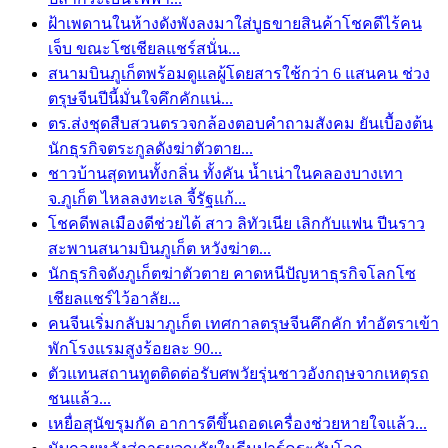
ฝ้าเพดานในห้างดังพังลงมาใส่บูธขายสินค้าโชคดีไร้คน
เจ็บ ขณะโซเชียลแชร์สนั่น...
สนามบินภูเก็ตพร้อมดูแลผู้โดยสารใช้กว่า 6 แสนคน ช่วง
ตรุษจีนปีนี้มั่นใจคึกคักแน่...
ตร.ส่งชุดสืบสวนตรวจกล้องตอบคำถามสังคม ยันเบื้องต้น
นักธุรกิจตระกูลดังฆ่าตัวตาย...
ชาวบ้านสุดทนทั้งกลิ่น ทั้งคัน น้ำเน่าในคลองบางเทา
จ.ภูเก็ต ไหลลงทะเล จี้รัฐแก้...
โชคดีพลเมืองดีช่วยได้ สาว ลิทัวเนีย เลิกกับแฟน ปีนราว
สะพานสนามบินภูเก็ต หวังฆ่าต...
นักธุรกิจดังภูเก็ตฆ่าตัวตาย คาดหนีปัญหาธุรกิจโลกโซ
เชียลแชร์ไว้อาลัย...
คนจีนเริ่มกลับมาภูเก็ต เทศกาลตรุษจีนคึกคัก ทำอัตราเข้า
พักโรงแรมสูงร้อยละ 90...
ตัวแทนสถานทูตติดต่อรับศพวัยรุ่นชาวอังกฤษจากเหตุรถ
ชนแล้ว...
เหยื่อสุนัขรุมกัด อาการดีขึ้นถอดเครื่องช่วยหายใจแล้ว...