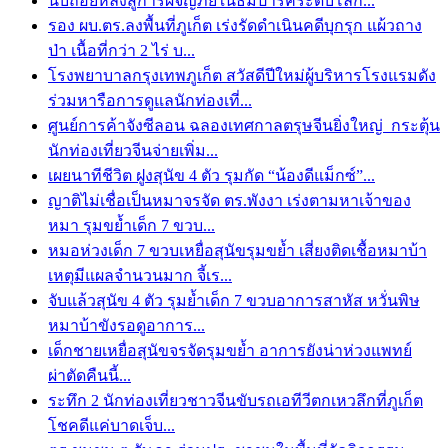
นับถอยหลังสู่การผจญภัยในธีมปาร์คระดับโลก...
รอง ผบ.ตร.ลงพื้นที่ภูเก็ต เร่งรัดดำเนินคดีบุกรุก แผ้วถาง
ป่า เนื้อที่กว่า 2 ไร่ บ...
โรงพยาบาลกรุงเทพภูเก็ต สวัสดีปีใหม่ผู้บริหารโรงแรมดัง
ร่วมหารือการดูแลนักท่องเที่...
ศูนย์การค้าจังซีลอน ฉลองเทศกาลตรุษจีนยิ่งใหญ่ กระตุ้น
นักท่องเที่ยวจีนจ่ายเพิ่ม...
เผยนาทีชีวิต ฝูงสุนัข 4 ตัว รุมกัด “น้องดีแม็กซ์”...
ญาติไม่เชื่อเป็นหมาจรจัด ตร.พังงา เร่งตามหาเจ้าของ
หมา รุมขย้ำเด็ก 7 ขวบ...
หมอห่วงเด็ก 7 ขวบเหยื่อสุนัขรุมขย้ำ เสี่ยงติดเชื้อหมาบ้า
เหตุมีแผลจำนวนมาก จี้เร...
จับแล้วสุนัข 4 ตัว รุมย้ำเด็ก 7 ขวบอาการสาหัส หวั่นพิษ
หมาบ้าขังรอดูอาการ...
เด็กชายเหยื่อสุนัขจรจัดรุมขย้ำ อาการยังน่าห่วงแพทย์
ผ่าตัดคืนนี้...
ระทึก 2 นักท่องเที่ยวชาวจีนขับรถเอทีวีตกเหวลึกที่ภูเก็ต
โชคดีแค่บาดเจ็บ...