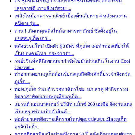
ตร.ชุมชน ต.รัษฎา ร่วมประชาชนในพื้นที่จัดกิจกรรม
“สุขภาพดี เกาะสิเหร่สวย”...
เพลิงไหม้อาคารพาณิชย์ เบื้องต้นเสียหาย 4 หลังคนงาน
หนีตายวุ่น...
ด่วน ! เกิดเหตุเพลิงไหม้อาคารพาณิชย์ ซึ่งตั้งอยู่ใน
บขสส.ภูเก็ต เก่า...
พลังธรรมใหม่ เปิดตัว ผู้สมัคร ที่ภูเก็ต เผยทำท่องเที่ยวให้
เป็นของคนไทย กระจายรา...
รมย์รวินท์คลินิกชวนมากำจัดไขมันส่วนเกิน ในงาน Cool
Caravan...
ท่าอากาศยานภูเก็ตต้อนรับกงสุลกิตติมศักดิ์ประจำจังหวัด
ภูเก็ต ...
ทอท.ภูเก็ต ร่วม ตำรวจท่าฉัตรไชย สภ.สาคู ทำกิจกรรม
จิตอาสาพัฒนาประตูเมืองภูเก็ต...
แบรนด์ แอมบาสเดอร์ บริษัท แม็กซ์ 260 เอเชีย จัดงานแต่ง
เรียบหรู พร้อมเปิดตัวสินค้...
พ่อค้ายาเสพติดรายเล็กรายใหญ่ชุด.ชปส.สภ.เมืองภูเก็ต
ลุยจับไม่ยั้ง...
คาดอดีตสามีลงมือฆ่าหญิงอายุ 50 ปี หลังเกิดเหตุพบขับรถ