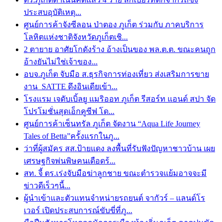
ประสบอุบัติเหตุ...
ศูนย์การค้าจังซีลอน ป่าตอง ภูเก็ต ร่วมกับ ภาคบริการ
โลหิตแห่งชาติจังหวัดภูเก็ตเชิ...
2 ตายาย อาศัยโกดังร้าง อ้างเป็นของ พล.ต.ต. ขณะคนถูก
อ้างยันไม่ใช่เจ้าของ...
อบจ.ภูเก็ต จับมือ ส.ธุรกิจการท่องเที่ยว ส่งเสริมการขาย
งาน SATTE ดึงอินเดียเข้า...
โรงแรม เจดับเบิ้ลยู แมริออท ภูเก็ต รีสอร์ท แอนด์ สปา จัด
โปรโมชั่นสุดเอ็กคูซีฟ โด...
ศูนย์การค้าเซ็นทรัล ภูเก็ต จัดงาน “Aqua Life Journey
Tales of Betta”ครั้งแรกในภู...
ว่าที่ผู้สมัคร สส.ป้ายแดง ลงพื้นที่รับฟังปัญหาชาวบ้าน เผย
เศรษฐกิจพ่นพิษคนเดือดร้...
สท. จี้ ตร.เร่งจับมือฆ่าลูกชาย ขณะตำรวจแย้มอาจจะมี
ข่าวดีเร็วๆนี้...
ผู้นำเข้าและตัวแทนจำหน่ายรถยนต์ จากัวร์ – แลนด์โร
เวอร์ เปิดประสบการณ์ขับขี่ที่ภู...