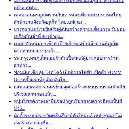
มือปืนสังหารโหดลูกนักการเมืองท้องถิ่นภูเก็ต คาดปมขัด
แย้งส่วนตัว...
เทศบาลนครภูเก็ตร่วมกับการท่องเที่ยวแห่งประเทศไทย
สำนักงานจังหวัดภูเก็ต ไทยเบฟเวอเ...
บางกอกแอร์เวยส์เสริมฝูงบินสร้างความแข็งแกร่ง รับมอบ
เครื่องบินลำที่ 40 เข้าฝูง...
เร่งล่าตัวหนุ่มบุกเข้าทำร้ายเจ้าของร้านผ้าม่านที่ภูเก็ต
คาดทำหลายรายแล้ว...
รพ.กรุงเทพภูเก็ตมอบผ้ากันเปื้อนแก่ผู้ประกอบการร้าน
อาหาร...
ฟอมม์เอเชีย ลุย โรดโชว์ เปิดตัวรถไฟฟ้า เปิดตัว FOMM
One ครั้งแรกที่ภูเก็ต มั่นใจ...
ยอมถอยเทศบาลนครย้ายจุดก่อสร้างระบบรวบรวมน้ำเสีย
บริเวณสามกองแล้ว...
หนุ่มโพสต์ภาพเอาปืนจ่อหัวถูกเรียกสอบตรวจฉีพบเป็นสี
ม่วง...
ติดตั้งระบบตรวจวัดคลื่นสึนามิตัวใหม่แล้วหลังชุดเก่าไม่
ส่งสร้างความเชื่อ...