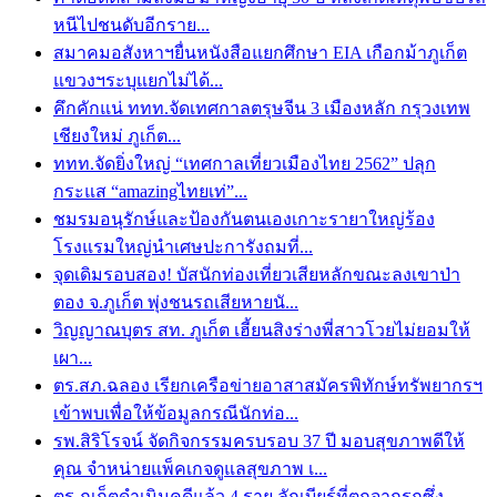
หนีไปชนดับอีกราย...
สมาคมอสังหาฯยื่นหนังสือแยกศึกษา EIA เกือกม้าภูเก็ต
แขวงฯระบุแยกไม่ได้...
คึกคักแน่ ททท.จัดเทศกาลตรุษจีน 3 เมืองหลัก กรุวงเทพ
เชียงใหม่ ภูเก็ต...
ททท.จัดยิ่งใหญ่ “เทศกาลเที่ยวเมืองไทย 2562” ปลุก
กระแส “amazingไทยเท่”...
ชมรมอนุรักษ์และป้องกันตนเองเกาะรายาใหญ่ร้อง
โรงแรมใหญ่นำเศษปะการังถมที่...
จุดเดิมรอบสอง! บัสนักท่องเที่ยวเสียหลักขณะลงเขาป่า
ตอง จ.ภูเก็ต พุ่งชนรถเสียหายนั...
วิญญาณบุตร สท. ภูเก็ต เฮี้ยนสิงร่างพี่สาวโวยไม่ยอมให้
เผา...
ตร.สภ.ฉลอง เรียกเครือข่ายอาสาสมัครพิทักษ์ทรัพยากรฯ
เข้าพบเพื่อให้ข้อมูลกรณีนักท่อ...
รพ.สิริโรจน์ จัดกิจกรรมครบรอบ 37 ปี มอบสุขภาพดีให้
คุณ จำหน่ายแพ็คเกจดูแลสุขภาพ เ...
ตร.ภูเก็ตดำเนินคดีแล้ว 4 ราย ลักเบียร์ที่ตกจากรถซึ่ง