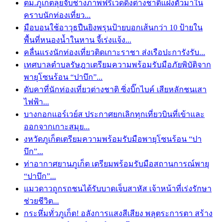
ตม.ภูเก็ตลุยจับช่างภาพฟรีเวดดิ้งต่างชาติแฝงตัวมาใน
คราบนักท่องเที่ยว...
มือบอนใช้อาวุธปืนยิงพรุนป้ายบอกเส้นกว่า 10 ป้ายใน
พื้นที่หนองน้ำในหาน จี้เร่งแจ้ง...
คลื่นแรงนักท่องเที่ยวติดเกาะราชา ส่งเรือปะการังรับ...
เทศบาลตำบลรัษฎาเตรียมความพร้อมรับมือภัยพิบัติจาก
พายุโซนร้อน “ปาบึก”...
ดับคาที่นักท่องเที่ยวต่างชาติ ซิ่งบิ๊กไบค์ เสียหลักชนเสา
ไฟฟ้า...
บางกอกแอร์เวย์ส ประกาศยกเลิกทุกเที่ยวบินที่เข้าและ
ออกจากเกาะสมุย...
งหวัดภูเก็ตเตรียมความพร้อมรับมือพายุโซนร้อน “ปา
บึก”...
ท่าอากาศยานภูเก็ต เตรียมพร้อมรับมือสถานการณ์พายุ
“ปาบึก”...
แมวดาวถูกรถชนได้รับบาดเจ็บสาหัส เจ้าหน้าที่เร่งรักษา
ช่วยชีวิต...
กระหึ่มทั่วภูเก็ต! อลังการแสงสีเสียง พลุตระการตา สร้าง