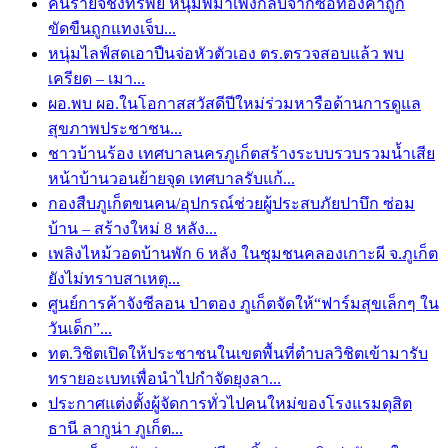
คนร้ายจี้ชิงทรัพย์ หนุ่มพม่าเพิ่งกลับจากซื้อทองคำถูก
ขัดขืนถูกแทงเจ็บ...
หนุ่มไลฟ์สดเอาปืนจ่อหัวตัวเอง ตร.ตรวจสอบแล้ว พบ
เครียด – เมา...
ผอ.พบ ผอ.ในโอกาสสวัสดีปีใหม่ร่วมหารือด้านการดูแล
สุขภาพประชาชน...
ชาวบ้านร้อง เทศบาลนครภูเก็ตสร้างระบบรวบรวมน้ำเสีย
หน้าบ้านวอนย้ายจุด เทศบาลรับแก้...
กองสืบภูเก็ตขนคน/อุปกรณ์ช่วยผู้ประสบภัยปาบึก ซ่อม
บ้าน – สร้างใหม่ 8 หลัง...
เพลิงไหม้วอดบ้านพัก 6 หลัง ในชุมชนคลองเกาะผี จ.ภูเก็ต
ยังไม่ทราบสาเหตุ...
ศูนย์การค้าจังซีลอน ป่าตอง ภูเก็ตจัดให้“ฟาร์มสุขเล็กๆ ใน
วันเด็ก”...
ทต.วิชิตเปิดให้ประชาชนในเขตพื้นที่ตำบลวิชิตเข้ามารับ
ทรายอะเบทเพื่อนำไปกำจัดยุงลา...
ประกาศแต่งตั้งผู้จัดการทั่วไปคนใหม่ของโรงแรมดุสิต
ธานี ลากูน่า ภูเก็ต...