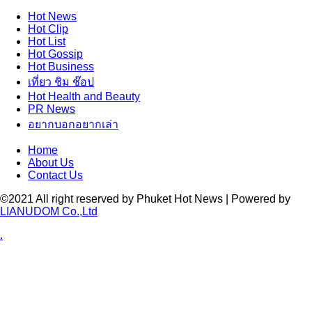
Hot
News
Hot
Clip
Hot
List
Hot
Gossip
Hot
Business
เที่ยว ชิม ช๊อป
Hot
Health and Beauty
PR News
อยากบอกอยากเล่า
Home
About Us
Contact Us
©2021 All right reserved by Phuket Hot News | Powered by
LIANUDOM Co.,Ltd
.