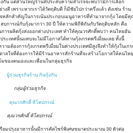
งกัน แต่ส่วนใหญ่ร้านที่ประสบความสำเร็จจะพบว่ามีการเลือก
างดี เพราะหากเราได้วัตถุดิบดี ก็มีชัยไปกว่าครึ่งแล้ว ดังเช่น ร้าน
ีหัวใจหลักสำคัญในการเน้นประกอบเมนูอาหารที่ทำมาจากกุ้ง โดยมีค
ะสบการณ์กับกุ้งมากว่า 30 ปี ให้ความพิถีพิถันกับวัตถุดิบหลัก คือ
นการผลิตกุ้งส่งออกต่างประเทศ ทำให้คุณวรศักดิ์พบว่า คนไทยอัน
างประเทศนั้นแทบจะไม่มีโอกาสได้ทานกุ้งเกรดพรีเมี่ยมเลย ทั้งนี้
ามต้องการกุ้งเกรดพรีเมี่ยมในต่างประเทศมีสูงจึงทำให้กุ้งในเกร
บันดาลใจที่ต้องการให้มีร้านอาหารสักร้านที่จะสร้างโอกาสให้คนไท
ฟาร์มของตนเองและเพื่อนในกลุ่มธุรกิจ
กลุ่มผู้ร่วมธุรกิจ
คุณวรศักดิ์ หิโตปกรณ์
เพื่อเตรียมปรุงอาหารนั้นมีการคัดไซร์พิเศษขนาดประมาณ 30 ตัวต่อ