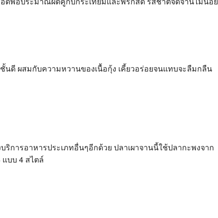
ทอดพอประมาณผัดคู่กับกระเทียมและพริกสด รสชาติจัดจ้านไม่น้อย
ั้นดี ผสมกับความหวานของเนื้อกุ้ง เคี้ยวอร่อยจนแทบจะลืมกลืน
ังบริการอาหารประเภทอื่นๆอีกด้วย ปลาเผาจานนี้ใช้ปลากะพงจาก
4 แบบ 4 สไตล์