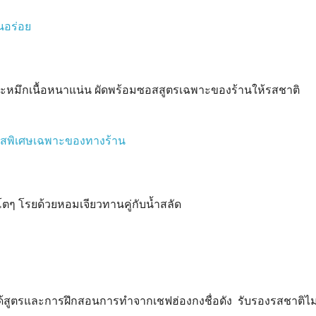
โตและหมึกเนื้อหนาแน่น ผัดพร้อมซอสสูตรเฉพาะของร้านให้รสชาติ
โตๆ โรยด้วยหอมเจียวทานคู่กับน้ำสลัด
ด้สูตรและการฝึกสอนการทำจากเชฟฮ่องกงชื่อดัง รับรองรสชาติไม