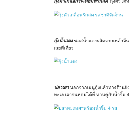
กุ้งคั่วเกลือกระเทียมพริกสด
กุ้งตัวโต
กุ้งน้ำแดง
ซอสน้ำแดงผลิตจากเหล้าจีนช
เลยทีเดียว
ปลาเผา
นอกจากเมนูกุ้งแล้วทางร้านย
ทะเล เผาจนหอมได้ที่ ทานคู่กับน้ำจิ้ม 