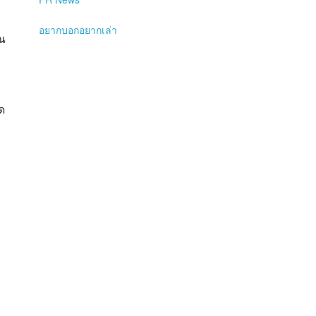
อยากบอกอยากเล่า
ุณ
ด
ย