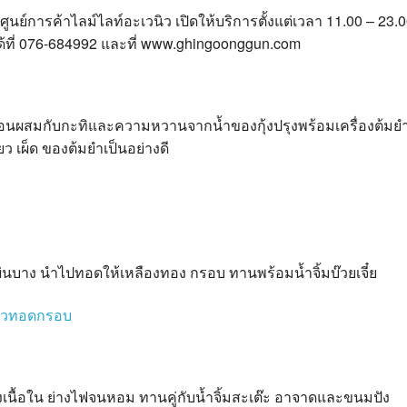
ับศูนย์การค้าไลม์ไลท์อะเวนิว เปิดให้บริการตั้งแต่เวลา 11.00 – 23.
ได้ที่ 076-684992 และที่ www.ghingoonggun.com
่อนผสมกับกะทิและความหวานจากน้ำของกุ้งปรุงพร้อมเครื่องต้มย
 เผ็ด ของต้มยำเป็นอย่างดี
ยวแผ่นบาง นำไปทอดให้เหลืองทอง กรอบ ทานพร้อมน้ำจิ้มบ๊วยเจี๋ย
ถึงเนื้อใน ย่างไฟจนหอม ทานคู่กับน้ำจิ้มสะเต๊ะ อาจาดและขนมปัง