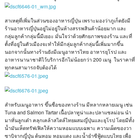
สาเหตุที่เพิ่มในส่วนของอาหารญี่ปุ่น เพราะมองว่าภูเก็ตยังมี
ร้านอาหารญี่ปุ่นอยู่ไม่อยู่ในห้างสรรพสินค้าน้อยมาก และ
กลุ่มลูกค้ากลุ่มนี้มีเยอะ มั่นใจว่าด้วยศักยภาพของร้าน และที่
ตั้งที่อยู่ในตัวเมืองจะทำให้มีกลุ่มลูกค้ากลุ่มนี้เพิ่มมากขึ้น
นอกจากนั้นทางร้านยังมีเมนูอาหารไทย อาหารยุโรป และ
อาหารนานาชาติไว้บริการอีกไม่น้อยกว่า 200 เมนู ในราคาที่
ทุกคนสามารถจับต้องได้
สำหรับเมนูอาหาร ขึ้นชื่อของทางร้าน มีหลากหลายเมนู เช่น
Tuna and Salmon Tartar เนื้อปลาทูน่าและปลาแซลม่อน นำ
มาหั่นลูกเต๋า คลุกเคล้าสไตล์ไทยผสมญี่ปุ่นและยุโรป โดยมีทั้ง
น้ำมันเห็ดทรัฟเฟิลให้ความหอมแบบเฉพาะ ความเผ็ดของวา
ซาบิจากญี่ปุ่น ต้นหอม หอมแดง และน้ำยำซีฟู้ดแบบไทย เพื่อ