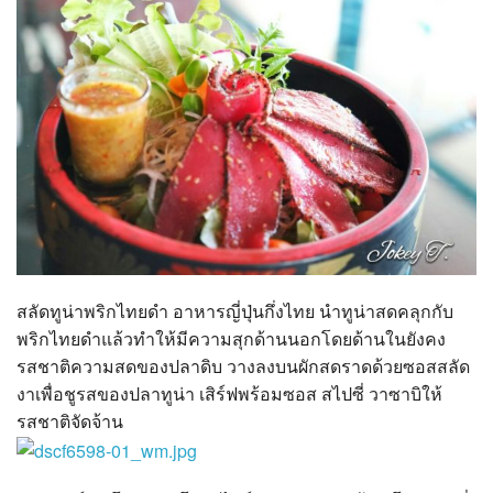
สลัดทูน่าพริกไทยดำ อาหารญี่ปุ่นกึ่งไทย นำทูน่าสดคลุกกับ
พริกไทยดำแล้วทำให้มีความสุกด้านนอกโดยด้านในยังคง
รสชาติความสดของปลาดิบ วางลงบนผักสดราดด้วยซอสสลัด
งาเพื่อชูรสของปลาทูน่า เสิร์ฟพร้อมซอส สไปซี่ วาซาบิให้
รสชาติจัดจ้าน