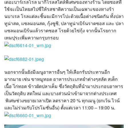
เดอะบาร์เรลโรล มากิโรลสไตล์พิเศษของทางร้าน โดยซอสที่
ใช้จะเป็นไทยสไปซี่ให้รสชาติความเป็นเฉพาะของทางร้า
นบาเรล โรลแต่ละชิ้นจะมีการโปะด้วยเนื้อต่างชนิดกัน ทั้งปลา
ทูน่าสด, แซลมอนสด, กุ้งซูชิ, ปลาทูน่าเบิร์นราดซอส และ ปลา
แซลมอนเบิร์นแล้วราดซอส โรยด้วยไข่กุ้ง จากนั้นโรยกาก
เทมปุระเพิ่มความกรุบกรอบ
นอกจากนั้นยังมีเมนูอาหารอื่นๆ ให้เลือกรับประทานอีก
มากมาย เช่น ขาหมูทอด อาหารประเภทยำต่างๆสลัด สเต็ก
เนื้อ ไก่ทอด ข้าวผัดปลาเค็ม ซึ่งวัตถุดิบที่นำมาประกอบอาหาร
เป็นวัตถุดิบ สดใหม่ และบางส่วนนำเข้ามาจากต่างประเทศ
พิเศษช่วงขยายเวลาเปิด ลดราคา 20 % ทุกเมนู (ยกเว้น ไวน์
และไม่ร่วมกับโปรโมชั่นอื่น) ตั้งแต่เวลา 11:00 – 19:00 น.