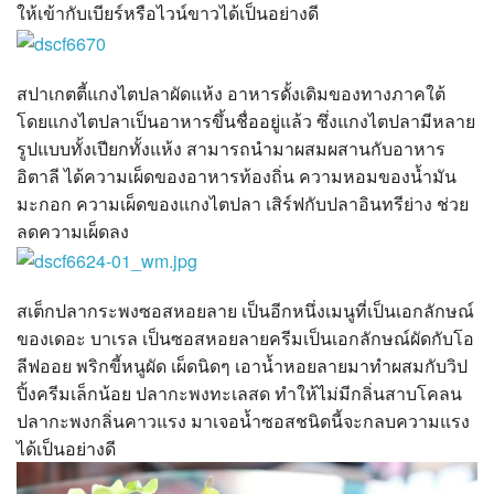
ให้เข้ากับเบียร์หรือไวน์ขาวได้เป็นอย่างดี
สปาเกตตี้แกงไตปลาผัดแห้ง อาหารดั้งเดิมของทางภาคใต้
โดยแกงไตปลาเป็นอาหารขึ้นชื่ออยู่แล้ว ซึ่งแกงไตปลามีหลาย
รูปแบบทั้งเปียกทั้งแห้ง สามารถนำมาผสมผสานกับอาหาร
อิตาลี ได้ความเผ็ดของอาหารท้องถิ่น ความหอมของน้ำมัน
มะกอก ความเผ็ดของแกงไตปลา เสิร์ฟกับปลาอินทรีย่าง ช่วย
ลดความเผ็ดลง
สเต็กปลากระพงซอสหอยลาย เป็นอีกหนึ่งเมนูที่เป็นเอกลักษณ์
ของเดอะ บาเรล เป็นซอสหอยลายครีมเป็นเอกลักษณ์ผัดกับโอ
ลีฟออย พริกขี้หนูผัด เผ็ดนิดๆ เอาน้ำหอยลายมาทำผสมกับวิป
ปิ้งครีมเล็กน้อย ปลากะพงทะเลสด ทำให้ไม่มีกลิ่นสาบโคลน
ปลากะพงกลิ่นคาวแรง มาเจอน้ำซอสชนิดนี้จะกลบความแรง
ได้เป็นอย่างดี