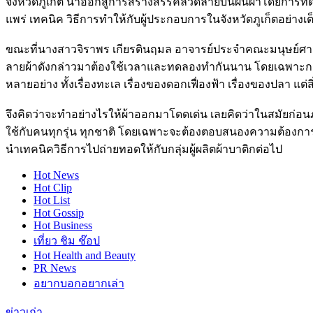
จังหวัดภูเก็ต นำออกสู่การสร้างสรรค์ลวดลายบนผืนผ้าโดยการทดลอ
แพร่ เทคนิค วิธีการทำให้กับผู้ประกอบการในจังหวัดภูเก็ตอย่างเต็
ขณะที่นางสาวจิราพร เกียรตินฤมล อาจารย์ประจำคณะมนุษย์ศาสตร
ลายผ้าดังกล่าวมาต้องใช้เวลาและทดลองทำกันนาน โดยเฉพาะการต
หลายอย่าง ทั้งเรื่องทะเล เรื่องของดอกเฟื่องฟ้า เรื่องของปลา แต
จึงคิดว่าจะทำอย่างไรให้ผ้าออกมาโดดเด่น เลยคิดว่าในสมัยก่อนภู
ใช้กับคนทุกรุ่น ทุกชาติ โดยเฉพาะจะต้องตอบสนองความต้องการขอ
นำเทคนิควิธีการไปถ่ายทอดให้กับกลุ่มผู้ผลิตผ้าบาติกต่อไป
Hot
News
Hot
Clip
Hot
List
Hot
Gossip
Hot
Business
เที่ยว ชิม ช๊อป
Hot
Health and Beauty
PR News
อยากบอกอยากเล่า
ข่าวเก่า