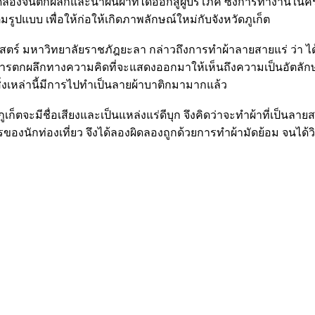
งจนตกผลึกและนำผืนผ้าที่ได้ออกสู่ผู้บริโภค ซึ่งการทำงานในครั้งน
มรูปแบบ เพื่อให้ก่อให้เกิดภาพลักษณ์ใหม่กับจังหวัดภูเก็ต
์ มหาวิทยาลัยราชภัฎยะลา กล่าวถึงการทำผ้าลายสายแร่ ว่า ได้ร
กผลึกทางความคิดที่จะแสดงออกมาให้เห็นถึงความเป็นอัตลักษณ์ข
่สิ่งเหล่านี้มีการไปทำเป็นลายผ้าบาติกมามากแล้ว
เก็ตจะมีชื่อเสียงและเป็นแหล่งแร่ดีบุก จึงคิดว่าจะทำผ้าที่เป็นล
งนักท่องเที่ยว จึงได้ลองผิดลองถูกด้วยการทำผ้ามัดย้อม จนได้วิ