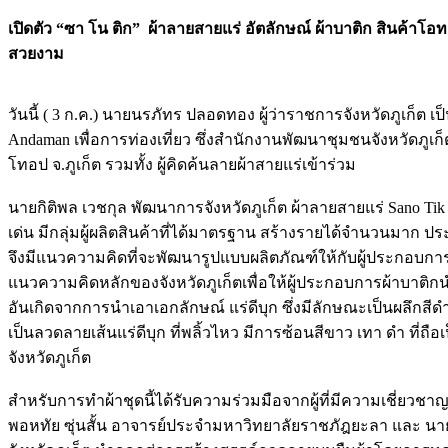
เปิดตัว “ซา โน ติก” ผ้าลายสายแร่ อัตลักษณ์ ผ้าบาติก สินค้าโอท
สวยงาม
วันนี้ ( 3 ก.ค.) นายนรภัทร ปลอดทอง ผู้ว่าราชการจังหวัดภูเก็ต เ
Andaman เพื่อการท่องเที่ยว ซึ่งสำนักงานพัฒนาชุมชนจังหวัดภูเก็ตจั
โทอป จ.ภูเก็ต รวมทั้ง ผู้คิดค้นลายผ้าสายแร่เข้าร่วม
นายกิติพล เวชกุล พัฒนาการจังหวัดภูเก็ต ผ้าลายสายแร่ Sano Tik
เด่น มีกลุ่มผู้ผลิตสินค้าที่ได้มาตรฐาน สร้างรายได้จำนวนมาก ประก
จึงมีแนวความคิดที่จะพัฒนารูปแบบผลิตภัณฑ์ให้กับผู้ประกอบกา
แนวความคิดหลักของจังหวัดภูเก็ตเพื่อให้ผู้ประกอบการผ้าบาติก
อันเกิดจากการนำเอาเอกลักษณ์ แร่ดีบุก ซึ่งมีลักษณะเป็นผลึกส
เป็นลวดลายเส้นแร่ดีบุก ที่พลิ้วไหว มีการซ้อนสีขาว เทา ดำ ที่ถื
จังหวัดภูเก็ต
สำหรับการทำผ้าชุดนี้ได้รับความร่วมมือจากผู้ที่มีความเชี่ยว
พอหทัย ซุ่นสั้น อาจารย์ประจำมหาวิทยาลัยราชภัฎยะลา และ นาย