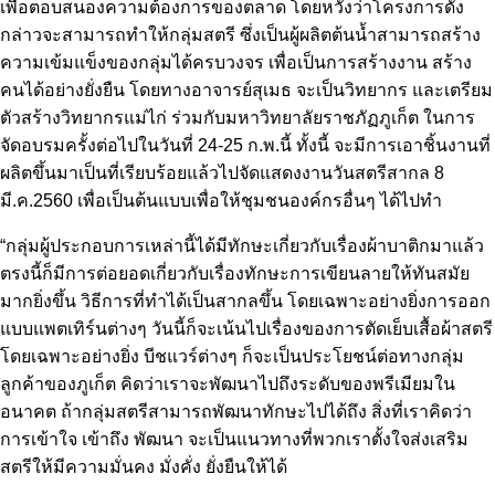
เพื่อตอบสนองความต้องการของตลาด โดยหวังว่าโครงการดัง
กล่าวจะสามารถทำให้กลุ่มสตรี ซึ่งเป็นผู้ผลิตต้นน้ำสามารถสร้าง
ความเข้มแข็งของกลุ่มได้ครบวงจร เพื่อเป็นการสร้างงาน สร้าง
คนได้อย่างยั่งยืน โดยทางอาจารย์สุเมธ จะเป็นวิทยากร และเตรียม
ตัวสร้างวิทยากรแม่ไก่ ร่วมกับมหาวิทยาลัยราชภัฏภูเก็ต ในการ
จัดอบรมครั้งต่อไปในวันที่ 24-25 ก.พ.นี้ ทั้งนี้ จะมีการเอาชิ้นงานที่
ผลิตขึ้นมาเป็นที่เรียบร้อยแล้วไปจัดแสดงงานวันสตรีสากล 8
มี.ค.2560 เพื่อเป็นต้นแบบเพื่อให้ชุมชนองค์กรอื่นๆ ได้ไปทำ
“กลุ่มผู้ประกอบการเหล่านี้ได้มีทักษะเกี่ยวกับเรื่องผ้าบาติกมาแล้ว
ตรงนี้ก็มีการต่อยอดเกี่ยวกับเรื่องทักษะการเขียนลายให้ทันสมัย
มากยิ่งขึ้น วิธีการที่ทำได้เป็นสากลขึ้น โดยเฉพาะอย่างยิ่งการออก
แบบแพตเทิร์นต่างๆ วันนี้ก็จะเน้นไปเรื่องของการตัดเย็บเสื้อผ้าสตรี
โดยเฉพาะอย่างยิ่ง บีชแวร์ต่างๆ ก็จะเป็นประโยชน์ต่อทางกลุ่ม
ลูกค้าของภูเก็ต คิดว่าเราจะพัฒนาไปถึงระดับของพรีเมียมใน
อนาคต ถ้ากลุ่มสตรีสามารถพัฒนาทักษะไปได้ถึง สิ่งที่เราคิดว่า
การเข้าใจ เข้าถึง พัฒนา จะเป็นแนวทางที่พวกเราตั้งใจส่งเสริม
สตรีให้มีความมั่นคง มั่งคั่ง ยั่งยืนให้ได้