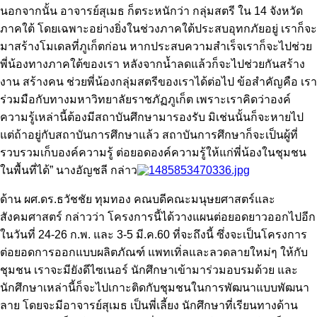
นอกจากนั้น อาจารย์สุเมธ ก็ตระหนักว่า กลุ่มสตรี ใน 14 จังหวัด
ภาคใต้ โดยเฉพาะอย่างยิ่งในช่วงภาคใต้ประสบอุทกภัยอยู่ เราก็จะ
มาสร้างโมเดลที่ภูเก็ตก่อน หากประสบความสำเร็จเราก็จะไปช่วย
พี่น้องทางภาคใต้ของเรา หลังจากน้ำลดแล้วก็จะไปช่วยกันสร้าง
งาน สร้างคน ช่วยพี่น้องกลุ่มสตรีของเราได้ต่อไป ข้อสำคัญคือ เรา
ร่วมมือกับทางมหาวิทยาลัยราชภัฏภูเก็ต เพราะเราคิดว่าองค์
ความรู้เหล่านี้ต้องมีสถาบันศึกษามารองรับ มิเช่นนั้นก็จะหายไป
แต่ถ้าอยู่กับสถาบันการศึกษาแล้ว สถาบันการศึกษาก็จะเป็นผู้ที่
รวบรวมเก็บองค์ความรู้ ต่อยอดองค์ความรู้ให้แก่พี่น้องในชุมชน
ในพื้นที่ได้” นางอัญชลี กล่าว
ด้าน ผศ.ดร.ธวัชชัย ทุมทอง คณบดีคณะมนุษยศาสตร์และ
สังคมศาสตร์ กล่าวว่า โครงการนี้ได้วางแผนต่อยอดยาวออกไปอีก
ในวันที่ 24-26 ก.พ. และ 3-5 มี.ค.60 ที่จะถึงนี้ ซึ่งจะเป็นโครงการ
ต่อยอดการออกแบบผลิตภัณฑ์ แพทเทิ่ลและลวดลายใหม่ๆ ให้กับ
ชุมชน เราจะมียังดีไซเนอร์ นักศึกษาเข้ามาร่วมอบรมด้วย และ
นักศึกษาเหล่านี้ก็จะไปเกาะติดกับชุมชนในการพัฒนาแบบพัฒนา
ลาย โดยจะมีอาจารย์สุเมธ เป็นพี่เลี้ยง นักศึกษาที่เรียนทางด้าน