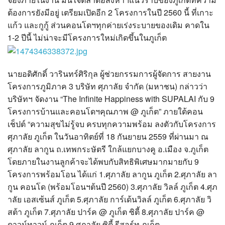
?>
ต้องการยังมีอยู่ เตรียมเปิดอีก 2 โครงการในปี 2560 นี้ ที่เกาะ
แก้ว และกูกู้ ส่วนคอนโดฯทุกค่ายเร่งระบายของเดิม คาดใน
1-2 ปีนี้ ไม่น่าจะมีโครงการใหม่เกิดขึ้นในภูเก็ต
นายอดิศักดิ์ วารินทร์ศิริกุล ผู้ช่วยกรรมการผู้จัดการ สายงาน
โครงการภูมิภาค 3 บริษัท ศุภาลัย จำกัด (มหาชน) กล่าวว่า
บริษัทฯ จัดงาน “The Infinite Happiness with SUPALAI กับ 9
โครงการบ้านและคอนโดฯคุณภาพ @ ภูเก็ต” ภายใต้คอน
เช็ปต์ “ความสุขไม่รู้จบ ครบทุกความพร้อม ลงตัวกับโครงการ
ศุภาลัย ภูเก็ต ในวันอาทิตย์ที่ 18 กันยายน 2559 ที่ผ่านมา ณ
ศุภาลัย ลากูน ถ.เทพกระษัตรี ใกล้แยกบางคู อ.เมือง จ.ภูเก็ต
โดยภายในงานลูกค้าจะได้พบกับสิทธิพิเศษมากมายกับ 9
โครงการพร้อมโอน ได้แก่ 1.ศุภาลัย ลากูน ภูเก็ต 2.ศุภาลัย ลา
กูน คอนโด (พร้อมโอนฯต้นปี 2560) 3.ศุภาลัย วิลล์ ภูเก็ต 4.ศุภ
าลัย เอสเซ้นส์ ภูเก็ต 5.ศุภาลัย การ์เด้นวิลล์ ภูเก็ต 6.ศุภาลัย วิ
สต้า ภูเก็ต 7.ศุภาลัย ปาร์ค @ ภูเก็ต ซิตี้ 8.ศุภาลัย ปาร์ค @
ดาวน์ทาวน์ ภูเก็ต 9.ศุภาลัย ซิตี้ รีสอร์ท ภูเก็ต