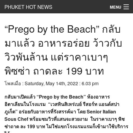
PHUKET HOT NEWS
MENU
Hot
News
“Prego by the Beach” กลับ
Hot
Clip
มาแล้ว อาหารอร่อย ว้าวกับ
Hot
List
วิวพันล้าน แต่ราคาเบาๆ
Hot
Gossip
พิซซ่า ถาดละ 199 บาท
Hot
Business
โพสเมื่อ : Saturday, May 14th, 2022 : 6.03 pm
เที่ยว ชิม ช๊อป
กลับมาเปิดแล้ว “Prego by the Beach” ห้องอาหาร
Hot
Health and Beauty
อิตาเลียนในโรงแรม “เวสทินสิเหร่เบย์ รีสอร์ท แอนด์สปา
ภูเก็ต” อร่อยกับอาหารที่รังสรรค์มา โดย Senior Italian
PR News
Sous Chef พร้อมชมวิวที่แสนจะสวยงาม ในราคาเบาๆ พิช
อยากบอกอยากเล่า
ซ่าถาด ละ 199 บาท ไม่ใช่แขกโรงแรมแรมก็เข้ามาใช้บริการ