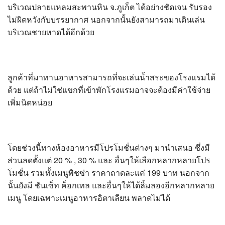
บริเวณปลายแหลมสะพานหิน จ.ภูเก็ต ได้อย่างชัดเจน รับรอง
ไม่ผิดหวังกับบรรยากาศ นอกจากนั้นยังสามารถมาเดินเล่น
บริเวณชายหาดได้อีกด้วย
ลูกค้าที่มาทานอาหารสามารถที่จะเล่นน้ำสระของโรงแรมได้
ด้วย แต่ถ้าไม่ใช่แขกที่เข้าพักโรงแรมอาจจะต้องมีค่าใช้จ่าย
เพิ่มนิดหน่อย
โดยช่วงนี้ทางห้องอาหารมีโปรโมชั่นต่างๆ มานำเสนอ ซึ่งมี
ส่วนลดตั้งแต่ 20 % , 30 % และ อื่นๆให้เลือกหลากหลายโปร
โมชั่น รวมทั้งเมนูพิชซ่า ราคาถาดละแค่ 199 บาท นอกจาก
นั้นยังมี ชันเซ็ท ค็อกเทล และอื่นๆให้ได้ลิ้มลองอีกหลากหลาย
เมนู โดยเฉพาะเมนูอาหารอิตาเลียน พลาดไม่ได้