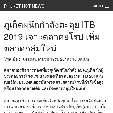
PHUKET HOT NEWS
MENU
Hot
News
ภูเก็ตผนึกกำลังตะลุย ITB
Hot
Clip
2019 เจาะตลาดยุโรป เพิ่ม
Hot
List
ตลาดกลุ่มใหม่
Hot
Gossip
โพสเมื่อ : Tuesday, March 19th, 2019 : 10.09 am
Hot
Business
สมาคมธุรกิจการท่องเที่ยวภูเก็ต ผนึกกำลัง อบจ.ภูเก็ต นำผู้
เที่ยว ชิม ช๊อป
ประกอบการโรงแรมและท่องเที่ยว ตะลุยงาน ITB 2019 ณ
เบอร์ลิน ประเทศเยอรมัน หวังเจาะตลาดยุโรปที่กำลังซื้อสูง
Hot
Health and Beauty
พร้อมรักษาตลาดเดิม และดึงตลาดกลุ่มใหม่เพิ่ม
PR News
สมาคมธุรกิจการท่องเที่ยวจังหวัดภูเก็ต โดยการสนับสนุนงบ
อยากบอกอยากเล่า
ประมาณจากองค์การบริหารส่วนจังหวัดภูเก็ต (อบจ.) ภายใต้
การนำของ นายภัคพงศ์ ทวิพัฒน์ ผู้ว่าราชการจังหวัดภูเก็ต