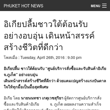
PHUKET HOT NEWS
MENU
Hot
News
อิเกียปลื้มชาวใต้ต้อนรับ
Hot
Clip
อย่างอบอุ่น เดินหน้าสรรค์
Hot
List
สร้างชีวิตที่ดีกว่า
Hot
Gossip
โพสเมื่อ : Tuesday, April 26th, 2016 : 9.00 pm
Hot
Business
อิเกียปลื้ม ชาวใต้ต้อนรับ “ศูนย์บริการสั่งซื้อและรับสินค้าอิเกีย
เที่ยว ชิม ช๊อป
จ.ภูเก็ต” อย่างอบอุ่น
เดินหน้าสรรค์สร้างชีวิตที่ดีกว่า ด้วยแคมเปญสร้างแรงบันดาล
Hot
Health and Beauty
ใจให้ทุกมื้อเป็นมื้อสุดพิเศษ
PR News
อิเกีย โดย
นายนนทชา เกตุเวชสุริยา
ผู้จัดการศูนย์บริการสั่ง
อยากบอกอยากเล่า
ซื้อและรับสินค้าอิเกีย จ. ภูเก็ต เผยผลงานความสำเร็จ