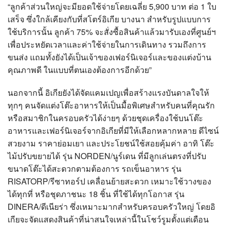
“ลูกค้าส่วนใหญ่จะมียอดใช้จ่ายโดยเฉลี่ย 5,900 บาท ต่อ 1 ใบ
เสร็จ ซึ่งใกล้เคียงกับที่สโตร์อิเกีย บางนา สำหรับรูปแบบการ
ใช้บริการนั้น ลูกค้า 75% จะสั่งซื้อสินค้าแล้วมารับเองที่ศูนย์ฯ
เพื่อประหยัดเวลาและค่าใช้จ่ายในการเดินทาง รวมถึงการ
ขนส่ง แถมทั้งยังได้เป็นเจ้าของเฟอร์นิเจอร์และของแต่งบ้าน
คุณภาพดี ในแบบที่ตนเองต้องการอีกด้วย”
นอกจากนี้ อิเกียยังได้จัดแคมเปญเพื่อสร้างแรงบันดาลใจให้
ทุกๆ คนจัดแต่งโต๊ะอาหารให้เป็นมื้อพิเศษสำหรับคนที่คุณรัก
หรือสมาชิกในครอบครัวได้ง่ายๆ ด้วยชุดเครื่องใช้บนโต๊ะ
อาหารและเฟอร์นิเจอร์จากอิเกียที่มีให้เลือกหลากหลาย ดีไซน์
สวยงาม ราคาย่อมเยา และประโยชน์ใช้สอยคุ้มค่า อาทิ โต๊ะ
ไม้ปรับขยายได้ รุ่น NORDEN/นูร์เดน ที่มีลูกเล่นตรงที่ปรับ
ขนาดโต๊ะได้สะดวกตามต้องการ รถเข็นอาหาร รุ่น
RISATORP/รีซาทอร์ป เคลื่อนย้ายสะดวก เหมาะใช้วางของ
ได้ทุกที่ หรือชุดภาชนะ 18 ชิ้น ที่ใช้ได้ทุกโอกาส รุ่น
DINERA/ดีเนียร่า ซึ่งเหมาะมากสำหรับครอบครัวใหญ่ โดยอิ
เกียจะจัดแสดงสินค้าที่น่าสนใจเหล่านี้ในโชว์รูมตั้งแต่เดือน