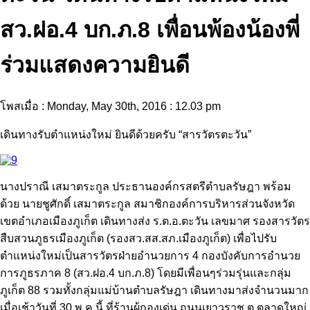
สว.ฝอ.4 บก.ภ.8 เพื่อนพ้องน้องพี่
ร่วมแสดงความยินดี
โพสเมื่อ : Monday, May 30th, 2016 : 12.03 pm
เดินทางรับตำแหน่งใหม่ ยินดีด้วยครับ “สารวัตรตะวัน”
นางปราณี เสมาตระกูล ประธานองค์กรสตรีตำบลรัษฎา พร้อม
ด้วย นายชูศักดิ์ เสมาตระกูล สมาชิกองค์การบริหารส่วนจังหวัด
เขตอำเภอเมืองภูเก็ต เดินทางส่ง ร.ต.อ.ตะวัน เลขมาศ รองสารวัตร
สืบสวนภูธรเมืองภูเก็ต (รองสว.สส.สภ.เมืองภูเก็ต) เพื่อไปรับ
ตำแหน่งใหม่เป็นสารวัตรฝ่ายอำนวยการ 4 กองบังคับการอำนวย
การภูธรภาค 8 (สว.ฝอ.4 บก.ภ.8) โดยมีเพื่อนๆร่วมรุ่นและกลุ่ม
ภูเก็ต 88 รวมทั้งกลุ่มแม่บ้านตำบลรัษฎา เดินทางมาส่งจำนวนมาก
เมื่อเช้าวันที่ 30 พ.ค.นี้ ที่ร้านผู้กองเด่น ถนนเยาวราช ต.ตลาดใหญ่