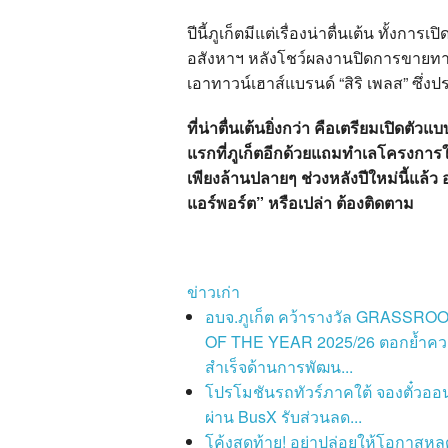
ปีนี้ภูเก็ตมีแต่เรื่องน่าตื่นเต้น ทั้งการ
อสังหาฯ หลังโชว์ผลงานปิดการขายทาว
เอาทาวน์เฮาส์แบรนด์ “สิริ เพลส” ซึ่ง
ที่น่าตื่นเต้นยิ่งกว่า คือเตรียมเปิดตัว
แรกที่ภูเก็ตอีกด้วยแถมทำเลโครงการให
เพียงล้านปลายๆ ช่วงหลังปีใหม่นี้แล้ว
แอร์พอร์ต” หรือเปล่า ต้องติดตาม
ข่าวเก่า
อบจ.ภูเก็ต คว้ารางวัล GRASSRO
OF THE YEAR 2025/26 ตอกย้ำค
สำเร็จด้านการพัฒน...
โปรโมชันรถทัวร์ภาคใต้ จองตั๋วออ
ผ่าน BusX รับส่วนลด...
โค้งสุดท้าย! อย่าปล่อยให้โอกาสหลุ