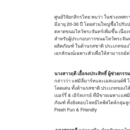
ศูนย์วิจัยกสิกรไทย พบว่า ในช่วงเทศก
มีอายุ 20-36 ปี โดยส่วนใหญ่ซื้อไปรั
ตลาดขนมไหว้พระจันทร์เพิ่มขึ้น เนื่อ
สำหรับผู้ประกอบการขนมไหว้พระจันท
ผลิตภัณฑ์ ในด้านรสชาติ ประเภทของไส
เอกลักษณ์เฉพาะตัวเพื่อให้สามารถมัดใ
นางสาวฤดี เอื้อจงประสิทธิ์ ผู้ช่วยกร
กล่าวว่า แฟมิลี่มาร์ทและเอสแอนด์พี ไ
โดดเด่น ทั้งด้านรสชาติ ประเภทของไส
เบอร์รี่ & เอิร์ลเกรย์ ที่มีขายเฉพาะ
ภัณฑ์ ทั้งยังตอบโจทย์ไลฟ์สไตล์กลุ่มล
Fresh Fun & Friendly
นางสาวฤดี
กล่าวเสริม สำหรับขนมไหว