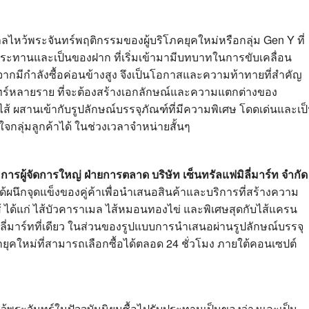
าลไหว้พระจันทร์พฤติกรรมของผู้บริโภคยุคใหม่หรือกลุ่ม Gen Y ที่
บประทานและเป็นของฝาก ที่เริ่มเข้ามามีบทบาทในการขับเคลื่อน
งจากมีกำลังซื้อค่อนข้างสูง จึงเป็นโอกาสและความท้าทายที่สำคัญ
ร์หลายราย ที่จะต้องสร้างเอกลักษณ์และความแตกต่างของ
้ ผสานเข้ากับรูปลักษณ์บรรจุภัณฑ์ที่มีความพิเศษ โดดเด่นและเป
จกลุ่มลูกค้าได้ ในช่วงเวลาจำหน่ายสั้นๆ
รมการผู้จัดการใหญ่ ฝ่ายการตลาด บริษัท เซ็นทรัลแฟมิลี่มาร์ท จำกัด
ด้ผนึกจุดแข็งของคู่ค้าเพื่อนำเสนอสินค้าและบริการที่สร้างความ
้ ได้แก่ ไส้บัวคาราเมล ไส้หมอนทองไข่ และพิเศษสุดกับไส้แครน
แฟมิลี่มาร์ทที่เดียว ในส่วนของรูปแบบการนำเสนอผ่านรูปลักษณ์บรรจุ
ูกยุคใหม่ที่สามารถเลือกซื้อได้ตลอด 24 ชั่วโมง ภายใต้คอนเซปต์
้พระจันทร์ในปัจจุบันนิยมซื้อไปรับประทานเป็นของว่างและเป็น