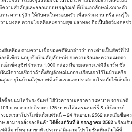
้ให้ความสำคัญและออกแบบบรรจุภัณฑ์ ที่เป็นเอกลักษณ์เฉพาะตัว
น ความรู้สึก ให้กับคนในครอบครัว เพื่อนร่วมงาน หรือ คนรู้ใจ
ง ความมงคล ความโชคดีและความสุข ปลาทอง ถือเป็นสัตว์มงคลช่ว
ีเหลือง ตามความเชื่อของคติจีนกล่าวว่า กระต่ายเป็นสัตว์ที่ให้
่องสีเขียว นกยูงจึงเป็น สัญลักษณ์ของความรักและความเมตตา
สุดเอ็กซ์คลูซีฟ จำนวน 1,000 กล่อง มีขายเฉพาะแฟมิลี่มาร์ท ซึ่ง
นมีความเชื่อว่าถ้าตั้งสัญลักษณ์นกกระเรียนเอาไว้ในบ้านหรือ
คนสูงอายุในบ้านมีสุขภาพที่แข็งแรงและปราศจากโรคภัยไข้เจ็บอีก
มื่อซื้อขนมไหว้พระจันทร์ ไส้บัวคาราเมลราคา 109 บาท จากปกติ
9 บาท จากปกติราคา 125 บาท /ไส้แครนเบอร์รี่ & เอิร์ลเกรย์
ยะเวลาโปรโมชั่นตั้งแต่วันนี้
–
24 กันยายน 2562 และเมื่อซื้อค
ดาษ สามารถสั่งจองสินค้า
ได้ตั้งแต่วันที่
8 กรกฎาคม 2562
พร้อมรับ
แฟมิลี่มาร์ททุกสาขาทั่วประเทศ ติดตามโปรโมชั่นเพิ่มเติมได้ที่