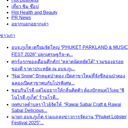
Hot
Business
เที่ยว ชิม ช๊อป
Hot
Health and Beauty
PR News
อยากบอกอยากเล่า
ข่าวเก่า
อบจ.ภูเก็ต เตรียมจัดใหญ่ “PHUKET PARKLAND & MUSIC
FEST 2026” ปลุกเศรษฐกิจ–ด...
ศุกร์แรกของเดือนคึกคัก! “หลาดนัดหยัดได้” รวมของอร่อย
ของดี ราคาประหยัด ณ อบจ.ภูเ...
“Nai Snow” ปักหมุดป่าตอง เปิดสาขาใหม่ที่จังซีลอนป่าตอง
ฉลองเปิดสาขาพบกับโปรพิเศษ...
ชอบกินโรตี แต่ไม่อยากให้กลิ่นติดตัว ต้องปักหมุดไว้เลย “ชิ
โนโรตี ภูเก็ต” ร้านโรตี...
เทศบาลตำบลราไวย์จัดให้ “Rawai Sabai Craft & Rawai
Sabai Delicious...
นายก อบจ.ภูเก็ต ร่วมแถลงข่าวการจัดงาน “Phuket Lobster
Festival 2025”...