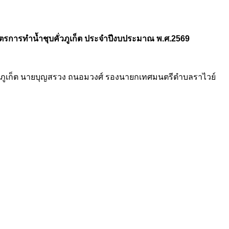
ักสูตรการทำน้ำชุบคั่วภูเก็ต ประจำปีงบประมาณ พ.ศ.2569
งหวัดภูเก็ต นายบุญสรวง ถนอมวงศ์ รองนายกเทศมนตรีตำบลราไวย์