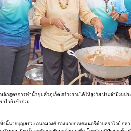
หลักสูตรการทำน้ำชุบคั่วภูเก็ต สร้างรายได้ให้สูงวัย ประจำปีง
ราไวย์ เข้าร่วม
ทั้งนี้นายบุญสรวง ถนอมวงศ์ รองนายกเทศมนตรีตำบลราไวย์ กล่าวว่
เสริมการเรียนรู้และพัฒนาทักษะด้านอาชีพ โดยนำภูมิปัญญาท้องถิ่น