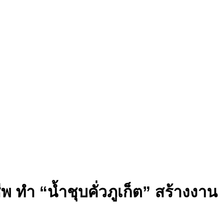
ทำ “น้ำชุบคั่วภูเก็ต” สร้างงาน 