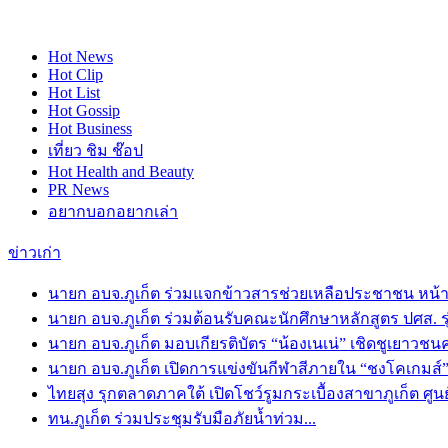
Hot
News
Hot
Clip
Hot
List
Hot
Gossip
Hot
Business
เที่ยว ชิม ช๊อป
Hot
Health and Beauty
PR News
อยากบอกอยากเล่า
ข่าวเก่า
นายก อบจ.ภูเก็ต ร่วมแจกข้าวสารช่วยเหลือประชาชน หน้าร
นายก อบจ.ภูเก็ต ร่วมต้อนรับคณะนักศึกษาหลักสูตร ปศส. รุ่
นายก อบจ.ภูเก็ต มอบเกียรติบัตร “น้องเนเน่” เชิดชูเยาวชนคนเก
นายก อบจ.ภูเก็ต เปิดการแข่งขันกีฬาสีภายใน “ชงโคเกมส์” โ
ไทยสุง รุกตลาดภาคใต้ เปิดโชว์รูมกระเบื้องสาขาภูเก็ต ศูน
ทน.ภูเก็ต ร่วมประชุมรับมือภัยน้ำท่วม...