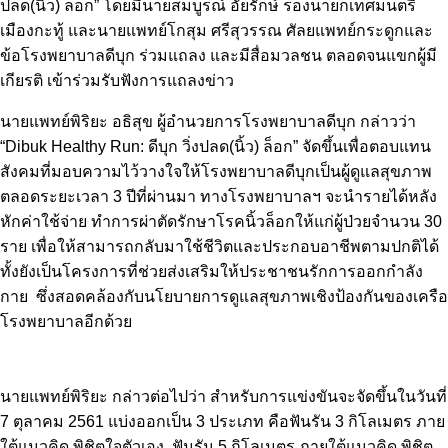
ปลด(นิ้ว) ล็อก” โดยมีนายสมบูรณ์ อัยรักษ์ รองนายกเทศมนตรี
เมืองกะทู้ และนายแพทย์โกสุม ศรีสุวรรณ ศัลยแพทย์กระดูกและ
ข้อโรงพยาบาลดีบุก ร่วมแถลง และมีสื่อมวลชน ตลอดจนแขกผู้มี
เกียรติ เข้าร่วมรับฟังการแถลงข่าว
นายแพทย์พิริยะ อธิสุข ผู้อำนวยการโรงพยาบาลดีบุก กล่าวว่า
“Dibuk Healthy Run: ดีบุก วิ่งปลด(นิ้ว) ล็อก” จัดขึ้นเพื่อตอบแทน
สังคมที่มอบความไว้วางใจให้โรงพยาบาลดีบุกเป็นผู้ดูแลสุขภาพ
ตลอดระยะเวลา 3 ปีที่ผ่านมา ทางโรงพยาบาลฯ จะนำรายได้หลัง
หักค่าใช้จ่าย ทำการผ่าตัดรักษาโรคนิ้วล็อกให้แก่ผู้ป่วยจำนวน 30
ราย เพื่อให้สามารถกลับมาใช้ชีวิตและประกอบอาชีพตามปกติได้
ทั้งยังเป็นโครงการที่ช่วยส่งเสริมให้ประชาชนรักการออกกำลัง
กาย ซึ่งสอดคล้องกับนโยบายการดูแลสุขภาพเชิงป้องกันของเครือ
โรงพยาบาลอีกด้วย
นายแพทย์พิริยะ กล่าวต่อไปว่า สำหรับการแข่งขันจะจัดขึ้นในวันที่
7 ตุลาคม 2561 แบ่งออกเป็น 3 ประเภท คือฟันรัน 3 กิโลเมตร ภาย
ใต้แนวคิด พิชิตใจตัวเอง, ฟันรัน 5 กิโลเมตร ภายใต้แนวคิด พิชิต