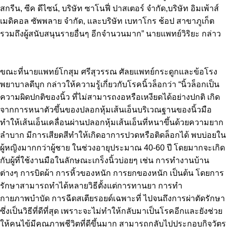
สกรีน, ซีค ดีไซน์, บริษัท ซาโนฟี่ ปาสเตอร์ จำกัด,บริษัท อิมเพ้าส์
เมดิคอล ซัพพลาย จำกัด, และบริษัท เบทาโกร ช้อป สาขาภูเก็ต
รวมถึงผู้สนับสนุนรายอื่นๆ อีกจำนวนมาก” นายแพทย์วิริยะ กล่าว
ขณะที่นายแพทย์โกสุม ศรีสุวรรณ ศัลยแพทย์กระดูกและข้อโรง
พยาบาลดีบุก กล่าวให้ความรู้เกี่ยวกับโรคนิ้วล็อกว่า “นิ้วล็อกเป็น
ความผิดปกติของนิ้ว ที่ไม่สามารถงอหรือเหงียดได้อย่างปกติ เกิด
จากการหนาตัวขึ้นของปลอกหุ้มเส้นเอ็นบริเวณฐานของนิ้วมือ
ทำให้เส้นเอ็นเคลื่อนผ่านปลอกหุ้มเส้นเอ็นที่หนาขึ้นด้วยความยาก
ลำบาก มีการเสียดสีทำให้เกิดอาการปวดหรือติดล็อกได้ พบบ่อยใน
ผู้หญิงมากกว่าผู้ชาย ในช่วงอายุประมาณ 40-60 ปี โดยมากจะเกิด
กับผู้ที่ใช้งานมือในลักษณะเกร็งนิ้วบ่อยๆ เช่น การทำงานบ้าน
ต่างๆ การบิดผ้า การหิ้วของหนัก การยกของหนัก เป็นต้น โดยการ
รักษาสามารถทำได้หลายวิธีตั้งแต่การทานยา การทำ
กายภาพบำบัด การฉีดสเตียรอยด์เฉพาะที่ ไปจนถึงการผ่าตัดรักษา
ซึ่งเป็นวิธีที่ดีที่สุด เพราะจะไม่ทำให้กลับมาเป็นโรคอีกและยังช่วย
ให้คนไข้มีคุณภาพชีวิตที่ดีขึ้นมาก สามารถกลับไปประกอบกิจวัตร