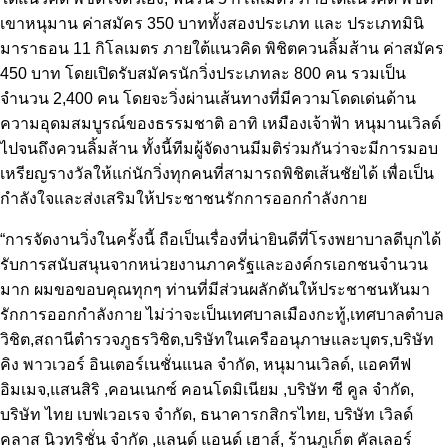
เขาหนุมาน ค่าสมัคร 350 บาททั้งสองประเภท และ ประเภทมินิ
มาราธอน 11 กิโลเมตร ภายใต้แนวคิด พิชิตควนลิ้มส้าน ค่าสมัคร
450 บาท โดยเปิดรับสมัครนักวิ่งประเภทละ 800 คน รวมเป็น
จำนวน 2,400 คน โดยจะวิ่งผ่านเส้นทางที่มีความโดดเด่นด้าน
ความอุดมสมบูรณ์ของธรรมชาติ อาทิ เหมืองเจ้าฟ้า หนุมานเวิลด์
ไปจนถึงควนลิ้มส้าน ทั้งนี้ทีมผู้จัดงานมีมติร่วมกันว่าจะมีการมอบ
เหรียญรางวัลให้แก่นักวิ่งทุกคนที่สามารถพิชิตเส้นชัยได้ เพื่อเป็น
กำลังใจและส่งเสริมให้ประชาชนรักการออกกำลังกาย
“การจัดงานวิ่งในครั้งนี้ ถือเป็นเรื่องที่น่ายินดีที่โรงพยาบาลดีบุกได้
รับการสนับสนุนจากหน่วยงานภาครัฐและองค์กรเอกชนจำนวน
มาก ผมขอขอบคุณทุกๆ ท่านที่มีส่วนผลักดันให้ประชาชนหันมา
รักการออกกำลังกาย ไม่ว่าจะเป็นเทศบาลเมืองกะทู้,เทศบาลตำบล
วิชิต,สถานีตำรวจภูธรวิชิต,บริษัทในเครืออนุภาษและบุตร,บริษัท
คิง พาวเวอร์ อินเตอร์เนชั่นแนล จำกัด, หนุมานเวิลด์, แอคทีฟ
อิมเมจ,แสนสิริ ,คอนเนกซ์ คอนโดมิเนียม ,บริษัท ซี คูล จำกัด,
บริษัท ไทย เบฟเวอเรจ จำกัด, ธนาคารกสิกรไทย, บริษัท เวิลด์
คลาส นิวทริชั่น จำกัด ,แลนด์ แอนด์ เฮาส์, ร้านภูเก็ต คัลเลอร์