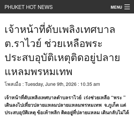
PHUKET HOT NEWS
MENU
Hot
News
เจ้าหน้าที่ดับเพลิงเทศบาล
Hot
Clip
ต.ราไวย์ ช่วยเหลือพระ
Hot
List
ประสบอุบัติเหตุติดอยู่ปลาย
Hot
Gossip
แหลมพรหมเทพ
Hot
Business
โพสเมื่อ : Tuesday, June 9th, 2026 : 10.35 am
เที่ยว ชิม ช๊อป
เจ้าหน้าที่ดับเพลิงเทศบาลตำบลราไวย์ เร่งช่วยเหลือ “พระ ”
Hot
Health and Beauty
เดินลงไปเที่ยวปลายแหลมปลายแหลมพรหมเทพ จ.ภูเก็ต แต่
ประสบอุบัติเหตุ ข้อเท้าพลิก ติดอยู่ที่ปลายแหลม เดินกลับไม่ได้
PR News
อยากบอกอยากเล่า