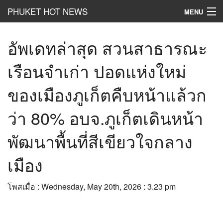
PHUKET HOT NEWS
MENU
Hot
News
อัพเดทล่าสุด สวนสาธารณะ
Hot
Clip
เรือนจำเก่า ปอดแห่งใหม่
Hot
List
ของเมืองภูเก็ตคืบหน้าแล้วก
Hot
Gossip
ว่า 80% อบจ.ภูเก็ตเดินหน้า
Hot
Business
พัฒนาพื้นที่สีเขียวใจกลาง
เที่ยว ชิม ช๊อป
เมือง
Hot
Health and Beauty
โพสเมื่อ : Wednesday, May 20th, 2026 : 3.23 pm
PR News
อยากบอกอยากเล่า