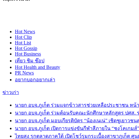
Hot
News
Hot
Clip
Hot
List
Hot
Gossip
Hot
Business
เที่ยว ชิม ช๊อป
Hot
Health and Beauty
PR News
อยากบอกอยากเล่า
ข่าวเก่า
นายก อบจ.ภูเก็ต ร่วมแจกข้าวสารช่วยเหลือประชาชน หน้าร
นายก อบจ.ภูเก็ต ร่วมต้อนรับคณะนักศึกษาหลักสูตร ปศส. รุ่
นายก อบจ.ภูเก็ต มอบเกียรติบัตร “น้องเนเน่” เชิดชูเยาวชนคนเก
นายก อบจ.ภูเก็ต เปิดการแข่งขันกีฬาสีภายใน “ชงโคเกมส์” โ
ไทยสุง รุกตลาดภาคใต้ เปิดโชว์รูมกระเบื้องสาขาภูเก็ต ศูน