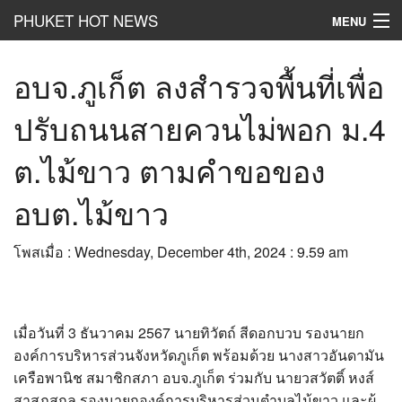
PHUKET HOT NEWS
MENU
Hot
News
อบจ.ภูเก็ต ลงสำรวจพื้นที่เพื่อ
Hot
Clip
ปรับถนนสายควนไม่พอก ม.4
Hot
List
ต.ไม้ขาว ตามคำขอของ
Hot
Gossip
อบต.ไม้ขาว
Hot
Business
โพสเมื่อ : Wednesday, December 4th, 2024 : 9.59 am
เที่ยว ชิม ช๊อป
Hot
Health and Beauty
เมื่อวันที่ 3 ธันวาคม 2567 นายทิวัตถ์ สีดอกบวบ รองนายก
PR News
องค์การบริหารส่วนจังหวัดภูเก็ต พร้อมด้วย นางสาวอันดามัน
อยากบอกอยากเล่า
เครือพานิช สมาชิกสภา อบจ.ภูเก็ต ร่วมกับ นายวสวัตติ์ หงส์
สาสุภสกุล รองนายกองค์การบริหารส่วนตำบลไม้ขาว และผู้