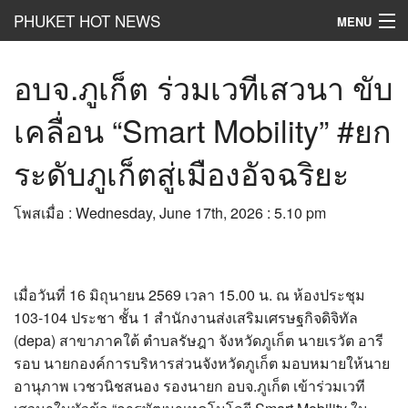
PHUKET HOT NEWS
MENU
Hot
News
อบจ.ภูเก็ต ร่วมเวทีเสวนา ขับ
Hot
Clip
เคลื่อน “Smart Mobility” #ยก
Hot
List
ระดับภูเก็ตสู่เมืองอัจฉริยะ
Hot
Gossip
โพสเมื่อ : Wednesday, June 17th, 2026 : 5.10 pm
Hot
Business
เที่ยว ชิม ช๊อป
เมื่อวันที่ 16 มิถุนายน 2569 เวลา 15.00 น. ณ ห้องประชุม
Hot
Health and Beauty
103-104 ประชา ชั้น 1 สำนักงานส่งเสริมเศรษฐกิจดิจิทัล
(depa) สาขาภาคใต้ ตำบลรัษฎา จังหวัดภูเก็ต นายเรวัต อารี
PR News
รอบ นายกองค์การบริหารส่วนจังหวัดภูเก็ต มอบหมายให้นาย
อยากบอกอยากเล่า
อานุภาพ เวชวนิชสนอง รองนายก อบจ.ภูเก็ต เข้าร่วมเวที