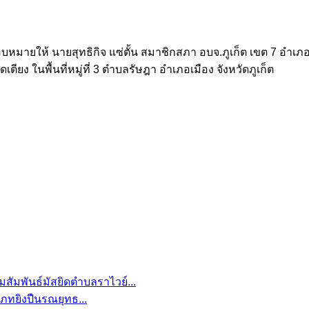
อบหมายให้ นายสุทธิกิจ แซ่ตั้น สมาชิกสภา อบจ.ภูเก็ต เขต 7 อำเภอเ
ตียง ในพื้นที่หมู่ที่ 3 ตำบลรัษฎา อำเภอเมือง จังหวัดภูเก็ต
สัมพันธ์มัสยิดตำบลราไวย์...
เภทยิงปืนรณยุทธ...