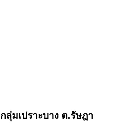
ใจกลุ่มเปราะบาง ต.รัษฎา