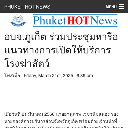
PHUKET HOT NEWS
MENU
Hot
News
อบจ.ภูเก็ต ร่วมประชุมหารือ
Hot
Clip
Hot
List
แนวทางการเปิดให้บริการ
Hot
Gossip
โรงฆ่าสัตว์
Hot
Business
โพสเมื่อ : Friday, March 21st, 2025 : 6.39 pm
เที่ยว ชิม ช๊อป
Hot
Health and Beauty
PR News
เมื่อวันที่ 21 มีนาคม 2568 นายอานุภาพ เวชวนิชสนอง รอง
อยากบอกอยากเล่า
นายกองค์การบริหารส่วนจังหวัดภูเก็ต พร้อมด้วยเจ้าหน้าที่