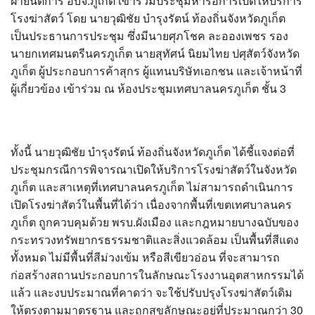
ฝ่ายนิติการ อบจ.ภูเก็ต เข้าร่วมประชุมหารือการเปิดให้บริการ
?>
โรงฆ่าสัตว์ โดย นายวุฒิชัย บำรุงรัตน์ ท้องถิ่นจังหวัดภูเก็ต
เป็นประธานการประชุม ซึ่งมีนายศุภโชค ละอองเพชร รอง
นายกเทศมนตรีนครภูเก็ต นายสุทัศน์ นิยมไทย ปศุสัตว์จังหวัด
ภูเก็ต ผู้ประกอบการค้าสุกร ผู้แทนบริษัทเอกชน และเจ้าหน้าที่
ผู้เกี่ยวข้อง เข้าร่วม ณ ห้องประชุมเทศบาลนครภูเก็ต ชั้น 3
ทั้งนี้ นายวุฒิชัย บำรุงรัตน์ ท้องถิ่นจังหวัดภูเก็ต ได้ชี้แจงต่อที่
ประชุมกรณีการพิจารณาเปิดให้บริการโรงฆ่าสัตว์ในจังหวัด
ภูเก็ต และสาเหตุที่เทศบาลนครภูเก็ต ไม่สามารถดำเนินการ
เปิดโรงฆ่าสัตว์ในพื้นที่ได้ว่า เนื่องจากพื้นที่เขตเทศบาลนคร
ภูเก็ต ถูกควบคุมด้วย พรบ.ผังเมือง และกฎหมายบางฉบับของ
กระทรวงทรัพยากรธรรมชาติและสิ่งแวดล้อม เป็นพื้นที่สีแดง
ทั้งหมด ไม่มีพื้นที่สีม่วงเข้ม หรือสีเขียวอ่อน ที่จะสามารถ
ก่อสร้างสถานประกอบการในลักษณะโรงงานอุตสาหกรรมได้
แล้ว และงบประมาณที่คาดว่า จะใช้ปรับปรุงโรงฆ่าสัตว์เดิม
ให้ตรงตามมาตรฐาน และถูกสุขลักษณะอยู่ที่ประมาณกว่า 30