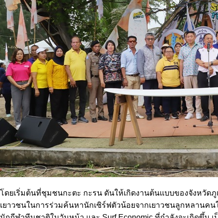
โดยเริ่มต้นที่ชุมชนกะตะ กะรน ดันให้เกิดงานต้นแบบของจังหวัดภูเก
เยาวชนในการร่วมค้นหานักเซิร์ฟตัวน้อยจากเยาวชนลูกหลานคนในท้อง
นักกีฬาทีมชาติในวันหน้า และ Surf Economic ที่กำลังจะเกิดขึ้น 