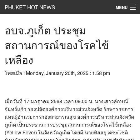
PHUKET HOT NEWS
MENU
Hot
News
อบจ.ภูเก็ต ประชุม
Hot
Clip
สถานการณ์ของโรคไข้
Hot
List
เหลือง
Hot
Gossip
โพสเมื่อ : Monday, January 20th, 2025 : 1.58 pm
Hot
Business
เที่ยว ชิม ช๊อป
เมื่อวันที่ 17 มกราคม 2568 เวลา 09.00 น. นางเสาวลักษณ์
Hot
Health and Beauty
จันทร์แก้ว รองปลัดองค์การบริหารส่วนจังหวัด รักษาราชการ
แทนผู้อำนวยการกองสาธารณสุข องค์การบริหารส่วนจังหวัด
PR News
ภูเก็ต เป็นประธานการประชุมสถานการณ์ของโรคไข้เหลือง
อยากบอกอยากเล่า
(Yellow Fever) ในจังหวัดภูเก็ต โดยมี นายทัสสยุ เดชะโชติ