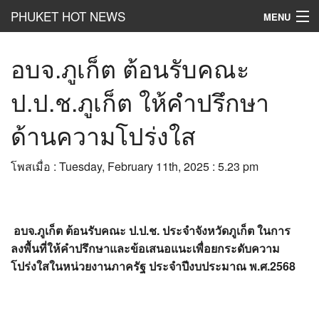
PHUKET HOT NEWS
MENU
Hot
News
อบจ.ภูเก็ต ต้อนรับคณะ
Hot
Clip
ป.ป.ช.ภูเก็ต ให้คำปรึกษา
Hot
List
ด้านความโปร่งใส
Hot
Gossip
โพสเมื่อ : Tuesday, February 11th, 2025 : 5.23 pm
Hot
Business
เที่ยว ชิม ช๊อป
อบจ.ภูเก็ต ต้อนรับคณะ ป.ป.ช. ประจำจังหวัดภูเก็ต ในการ
Hot
Health and Beauty
ลงพื้นที่ให้คำปรึกษาและข้อเสนอแนะเพื่อยกระดับความ
โปร่งใสในหน่วยงานภาครัฐ ประจำปีงบประมาณ พ.ศ.2568
PR News
อยากบอกอยากเล่า