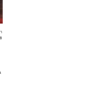
้า
68
น
ง