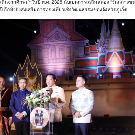
ผ่นดินจากศึกพม่าในปี พ.ศ. 2328 นับเป็นการเฉลิมฉลอง “วันถลางช
กปี อีกทั้งยังส่งเสริมการท่องเที่ยวเชิงวัฒนธรรมของจังหวัดภูเก็ต