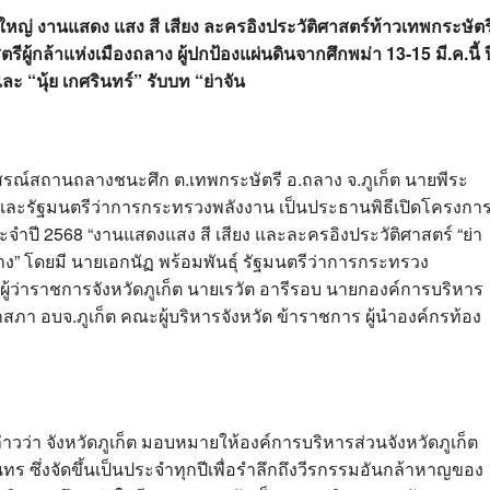
่งใหญ่ งานแสดง แสง สี เสียง ละครอิงประวัติศาสตร์ท้าวเทพกระษัตร
ีผู้กล้าแห่งเมืองถลาง ผู้ปกป้องแผ่นดินจากศึกพม่า 13-15 มี.ค.นี้ ป
และ “นุ้ย เกศรินทร์” รับบท “ย่าจัน
่อนุสรณ์สถานถลางชนะศึก ต.เทพกระษัตรี อ.ถลาง จ.ภูเก็ต นายพีระ
ี และรัฐมนตรีว่าการกระทรวงพลังงาน เป็นประธานพิธีเปิดโครงกา
ระจำปี 2568 “งานแสดงแสง สี เสียง และละครอิงประวัติศาสตร์ “ย่า
าง” โดยมี นายเอกนัฏ พร้อมพันธุ์ รัฐมนตรีว่าการกระทรวง
้ว่าราชการจังหวัดภูเก็ต นายเรวัต อารีรอบ นายกองค์การบริหาร
กสภา อบจ.ภูเก็ต คณะผู้บริหารจังหวัด ข้าราชการ ผู้นำองค์กรท้อง
่าวว่า จังหวัดภูเก็ต มอบหมายให้องค์การบริหารส่วนจังหวัดภูเก็ต
นทร ซึ่งจัดขึ้นเป็นประจำทุกปีเพื่อรำลึกถึงวีรกรรมอันกล้าหาญของ