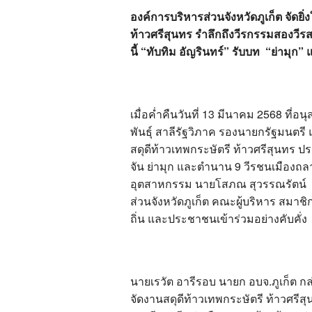
องค์การบริหารส่วนจังหวัดภูเก็ต จัดยิ
ท้าวศรีสุนทร รำลึกถึงวีรกรรมสองวีรสตร
นี้ “ทับทิม อัญรินทร์” รับบท “ย่ามุก” 
เมื่อค่ำคืนวันที่ 13 มีนาคม 2568 ที
พันธุ์ สาลีรัฐวิภาค รองนายกรัฐมนตร
สดุดีท้าวเทพกระษัตรี ท้าวศรีสุนทร ป
จัน ย่ามุก และตำนาน 9 วีรชนเมืองถล
อุตสาหกรรม นายโสภณ สุวรรณรัตน์ ผู
ส่วนจังหวัดภูเก็ต คณะผู้บริหาร สมาชิ
ถิ่น และประชาชนเข้าร่วมอย่างคับคั่ง
นายเรวัต อารีรอบ นายก อบจ.ภูเก็ต กล
จัดงานสดุดีท้าวเทพกระษัตรี ท้าวศรีสุ