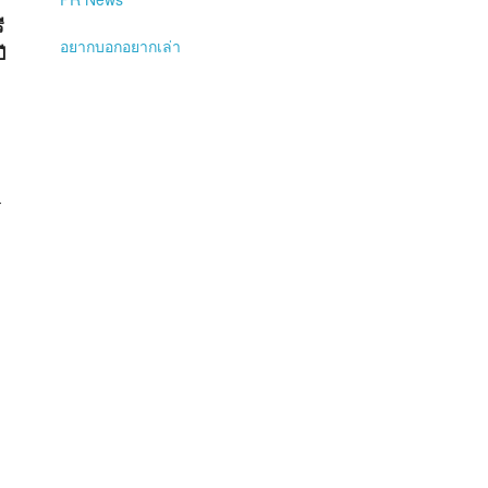
ี
อยากบอกอยากเล่า
ี
ร