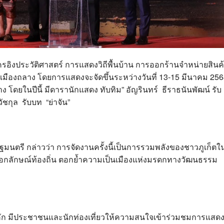
อิงประวัติศาสตร์ การแสดงวิถีพื้นบ้าน การออกร้านจำหน่ายสินค
ชนเมืองถลาง โดยการแสดงจะจัดขึ้นระหว่างวันที่ 13-15 มีนาคม 25
โดยในปีนี้ มีดารานักแสดง ทับทิม” อัญรินทร์ ธีราธนันพัฒน์ รับ
วัชกุล รับบท “ย่าจัน”
ัฐมนตรี กล่าวว่า การจัดงานครั้งนี้เป็นการรวมพลังของชาวภูเก็ตใ
มเอกลักษณ์ท้องถิ่น ตอกย้ำความเป็นเมืองแห่งมรดกทางวัฒนธรรม
ัก มีประชาชนและนักท่องเที่ยวให้ความสนใจเข้าร่วมชมการแสด