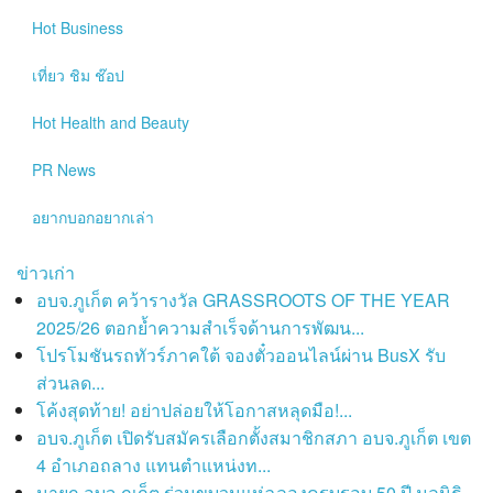
Hot
Business
เที่ยว ชิม ช๊อป
Hot
Health and Beauty
PR News
อยากบอกอยากเล่า
ข่าวเก่า
อบจ.ภูเก็ต คว้ารางวัล GRASSROOTS OF THE YEAR
2025/26 ตอกย้ำความสำเร็จด้านการพัฒน...
โปรโมชันรถทัวร์ภาคใต้ จองตั๋วออนไลน์ผ่าน BusX รับ
ส่วนลด...
โค้งสุดท้าย! อย่าปล่อยให้โอกาสหลุดมือ!...
อบจ.ภูเก็ต เปิดรับสมัครเลือกตั้งสมาชิกสภา อบจ.ภูเก็ต เขต
4 อำเภอถลาง แทนตำแหน่งท...
นายก อบจ.ภูเก็ต ร่วมขบวนแห่ฉลองครบรอบ 50 ปี มูลนิธิ