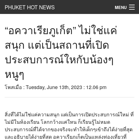
PHUKET HOT NEWS
MENU
Hot
News
“อควาเรียภูเก็ต” ไม่ใช่แค่
Hot
Clip
สนุก แต่เป็นสถานที่เปิด
Hot
List
ประสบการณ์ใหกับน้องๆ
Hot
Gossip
หนูๆ
Hot
Business
โพสเมื่อ : Tuesday, June 13th, 2023 : 12.06 pm
เที่ยว ชิม ช๊อป
Hot
Health and Beauty
สิ่งที่ได้ไม่ใช่แค่ความสนุก แต่เป็นการเปิดประสบการณ์ใหม่ ที่
PR News
ไม่มีในห้องเรียน โลกกว้างแค่ใหน ก็เรียนรู้ไม่หมด
ประสบการณ์ที่ได้จากของจริงจะทำให้เด็กๆเข้าถึงได้ง่ายที่สุด
อยากบอกอยากเล่า
และอธิบายได้ง่ายที่สุด อควาเรียภูเก็ตเป็นแหล่งท่องเที่ยวที่