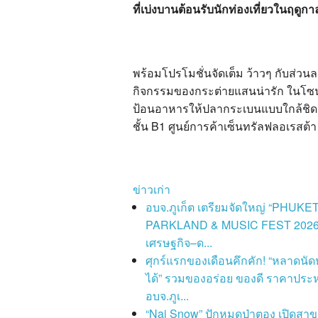
ที่เบ่งบานต้อนรับนักท่องเที่ยวในฤดูกาล
พร้อมโปรโมชั่นจัดเต็ม ว้าวๆ กับส่ว
กิจกรรมของกระต่ายแสนน่ารัก ในโซน
ป้อนอาหารให้ปลากระเบนแบบใกล้ชิด สาม
ชั้น B1 ศูนย์การค้าเซ็นทรัลฟลอเรสต
ข่าวเก่า
อบจ.ภูเก็ต เตรียมจัดใหญ่ “PHUKE
PARKLAND & MUSIC FEST 2026”
เศรษฐกิจ–ด...
ศุกร์แรกของเดือนคึกคัก! “หลาดนัด
ได้” รวมของอร่อย ของดี ราคาประ
อบจ.ภูเ...
“Nai Snow” ปักหมุดป่าตอง เปิดสาข