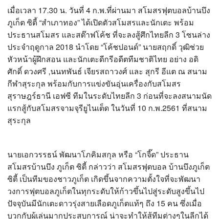
?>
เมื่อเวลา 17.30 น. วันที่ 4 ก.พ.ที่ผ่านมา สโมสรฟุตบอลบ้านบึง
ภูเก็ต ซิตี้ “สำเภาทอง” ได้เปิดตัวสโมสรและนักเตะ พร้อม
ประธานสโมสร และสต๊าฟโค้ช ที่จะลงสู้ศึกไทยลีก 3 โซนล่าง
ประจำฤดูกาล 2018 นำโดย “โค้ชปอนด์” นายสฤกดิ์ วุฒิช่วย
หัวหน้าผู้ฝึกสอน และนักเตะดีกรีอดีตทีมชาติไทย อย่าง อดิ
ศักดิ์ ดวงศรี ,นนทพันธ์ เจียรสถาวงศ์ และ สุกรี อีแต ณ สนาม
กีฬาสุระกุล พร้อมกับการแข่งขันอุ่นเครื่องกับสโมสร
สุราษฎร์ธานี เอฟซี ทีมในระดับไทยลีก 3 ก่อนที่จะลงสนามนัด
แรกสู้กับสโมสรจามจุรียูไนเต็ด ในวันที่ 10 ก.พ.2561 ที่สนาม
สุระกุล
นายเอกวรรธน์ พัฒนาโภคิมสกุล หรือ “โกจี๊ด” ประธาน
สโมสรบ้านบึง ภูเก็ต ซิตี้ กล่าวว่า สโมสรฟุตบอล บ้านบึงภูเก็ต
ซิตี้ เป็นทีมของชาวภูเก็ต เกิดขึ้นจากความตั้งใจที่จะพัฒนา
วงการฟุตบอลภูเก็ตในทุกระดับให้ก้าวขึ้นไปสู่ระดับสูงขึ้นไป
ปัจจุบันมีนักเตะดาวรุ่งสายเลือดภูเก็ตแท้ๆ ถึง 15 คน ซึ่งเมื่อ
บวกกับผู้เล่นมากประสบการณ์ น่าจะทำให้สู้ทีมต่างๆในลีกได้