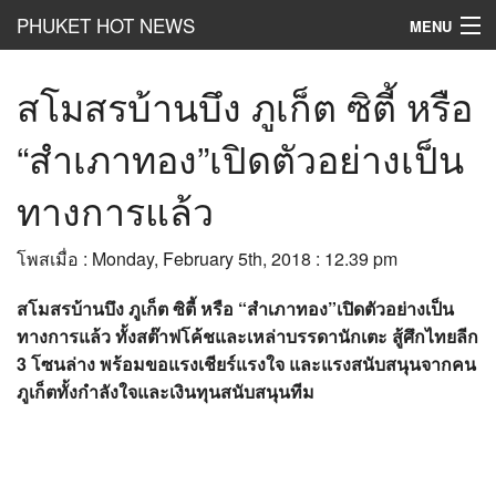
PHUKET HOT NEWS
MENU
Hot
News
สโมสรบ้านบึง ภูเก็ต ซิตี้ หรือ
Hot
Clip
“สำเภาทอง”เปิดตัวอย่างเป็น
Hot
List
ทางการแล้ว
Hot
Gossip
โพสเมื่อ : Monday, February 5th, 2018 : 12.39 pm
Hot
Business
สโมสรบ้านบึง ภูเก็ต ซิตี้ หรือ “สำเภาทอง”เปิดตัวอย่างเป็น
เที่ยว ชิม ช๊อป
ทางการแล้ว ทั้งสต๊าฟโค้ชและเหล่าบรรดานักเตะ สู้ศึกไทยลีก
3 โซนล่าง พร้อมขอแรงเชียร์แรงใจ และแรงสนับสนุนจากคน
Hot
Health and Beauty
ภูเก็ตทั้งกำลังใจและเงินทุนสนับสนุนทีม
PR News
อยากบอกอยากเล่า