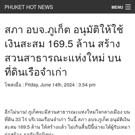
PHUKET HOT NEWS
MENU
Hot
News
สภา อบจ.ภูเก็ต อนุมัติให้ใช้
Hot
Clip
เงินสะสม 169.5 ล้าน สร้าง
Hot
List
สวนสาธารณะแห่งใหม่ บน
Hot
Gossip
ที่ดินเรือจำเก่า
Hot
Business
โพสเมื่อ : Friday, June 14th, 2024 : 3.54 pm
เที่ยว ชิม ช๊อป
Hot
Health and Beauty
อีกไม่นาน! ภูเก็ตจะมีสวนสาธารณะแห่งใหม่ใจกลางเมือง บน
PR News
ที่ดิน 33 ไร่ บริเวณเรือนจำเก่า วันนี้ สภา อบจ.ภูเก็ต อนุมัติเงิน
อยากบอกอยากเล่า
สะสม 169.5 ล้าน ให้สร้างแล้ว ไม่เกินสิ้นปีนี้น่าจะได้ผู้รับเหมา
ก่อสร้าง รอกันอีกนิดน่ะ