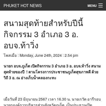
PHUKET HOT NEWS
MENU
Hot
News
สนามสุดท้ายสำหรับปีนี้
Hot
Clip
กิจกรรม 3 อำเภอ 3 อ.
Hot
List
อบจ.ท้าวิ่ง
Hot
Gossip
โพสเมื่อ : Monday, June 24th, 2024 : 2.54 pm
Hot
Business
นายก อบจ.ภูเก็ต เปิดกิจกรรม 3 อำเภอ 3 อ. อบจ.ท้าวิ่ง สนาม
เที่ยว ชิม ช๊อป
สุดท้ายของปี ! ตามโครงการประชาชนภูเก็ตสุขภาพดี ด้วย
วิถี 3 อ. ณ อ่างเก็บน้ำคลองกะทะ
Hot
Health and Beauty
PR News
เมื่อวันที่ 23 มิถุนายน 2567 เวลา 16.30 น. นายเรวัต อารีรอบ
อยากบอกอยากเล่า
นายกองค์การบริหารส่วนจังหวัดภูเก็ต เป็นประธานเปิด