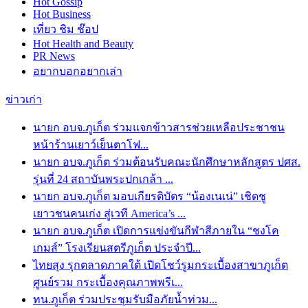
Hot
Gossip
Hot
Business
เที่ยว ชิม ช๊อป
Hot
Health and Beauty
PR News
อยากบอกอยากเล่า
ข่าวเก่า
นายก อบจ.ภูเก็ต ร่วมแจกข้าวสารช่วยเหลือประชาชน
หน้าร้านเยาว์เย็นตาโฟ...
นายก อบจ.ภูเก็ต ร่วมต้อนรับคณะนักศึกษาหลักสูตร ปศส.
รุ่นที่ 24 สถาบันพระปกเกล้า ...
นายก อบจ.ภูเก็ต มอบเกียรติบัตร “น้องเนเน่” เชิดชู
เยาวชนคนเก่ง สู่เวที America’s ...
นายก อบจ.ภูเก็ต เปิดการแข่งขันกีฬาสีภายใน “ชงโค
เกมส์” โรงเรียนสตรีภูเก็ต ประจำปี...
ไทยสุง รุกตลาดภาคใต้ เปิดโชว์รูมกระเบื้องสาขาภูเก็ต
ศูนย์รวม กระเบื้องคุณภาพพรีเ...
ทน.ภูเก็ต ร่วมประชุมรับมือภัยน้ำท่วม...