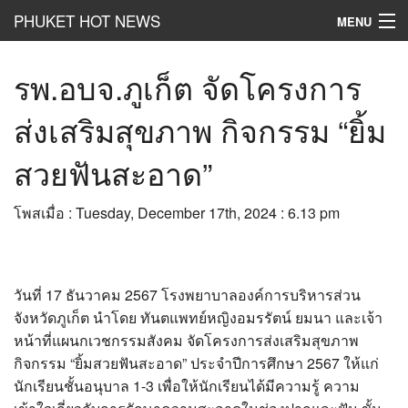
PHUKET HOT NEWS
MENU
Hot
News
รพ.อบจ.ภูเก็ต จัดโครงการ
Hot
Clip
ส่งเสริมสุขภาพ กิจกรรม “ยิ้ม
Hot
List
สวยฟันสะอาด”
Hot
Gossip
โพสเมื่อ : Tuesday, December 17th, 2024 : 6.13 pm
Hot
Business
เที่ยว ชิม ช๊อป
วันที่ 17 ธันวาคม 2567 โรงพยาบาลองค์การบริหารส่วน
Hot
Health and Beauty
จังหวัดภูเก็ต นำโดย ทันตแพทย์หญิงอมรรัตน์ ยมนา และเจ้า
หน้าที่แผนกเวชกรรมสังคม จัดโครงการส่งเสริมสุขภาพ
PR News
กิจกรรม “ยิ้มสวยฟันสะอาด” ประจำปีการศึกษา 2567 ให้แก่
อยากบอกอยากเล่า
นักเรียนชั้นอนุบาล 1-3 เพื่อให้นักเรียนได้มีความรู้ ความ