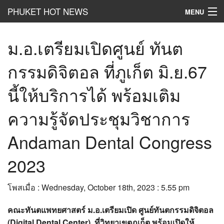
PHUKET HOT NEWS
MENU
Hot
News
ม.อ.เตรียมเปิดศูนย์ ทันต
Hot
Clip
กรรมดิจิตอล ที่ภูเก็ต มิ.ย.67
Hot
List
นี้ให้บริการได้ พร้อมเติม
Hot
Gossip
ความรู้จัดประชุมวิชาการ
Hot
Business
Andaman Dental Congress
เที่ยว ชิม ช๊อป
2023
Hot
Health and Beauty
โพสเมื่อ : Wednesday, October 18th, 2023 : 5.55 pm
PR News
คณะทันตแพทยศาสตร์ ม.อ.เตรียมเปิด ศูนย์ทันตกรรมดิจิตอล
อยากบอกอยากเล่า
(Digital Dental Center) ที่วิทยาเขตภูเก็ต พร้อมเปิดให้