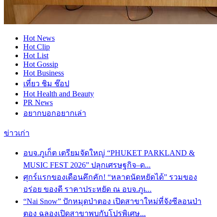
Hot
News
Hot
Clip
Hot
List
Hot
Gossip
Hot
Business
เที่ยว ชิม ช๊อป
Hot
Health and Beauty
PR News
อยากบอกอยากเล่า
ข่าวเก่า
อบจ.ภูเก็ต เตรียมจัดใหญ่ “PHUKET PARKLAND &
MUSIC FEST 2026” ปลุกเศรษฐกิจ–ด...
ศุกร์แรกของเดือนคึกคัก! “หลาดนัดหยัดได้” รวมของ
อร่อย ของดี ราคาประหยัด ณ อบจ.ภูเ...
“Nai Snow” ปักหมุดป่าตอง เปิดสาขาใหม่ที่จังซีลอนป่า
ตอง ฉลองเปิดสาขาพบกับโปรพิเศษ...