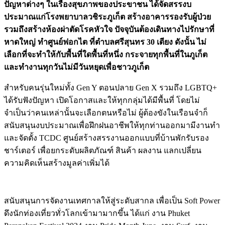
ปัญหาต่างๆ ในเรื่องสุขภาพของประขาชน ได้จัดสรรงบ
ประมาณแก่โรงพยาบาลวชิระภูเก็ต สร้างอาคารรองรับผู้ป่วย
รวมถึงสร้างห้องผ่าตัดโรคหัวใจ ปัจจุบันต้องเดินทางไปรักษาที่
หาดใหญ่ ทำศูนย์ฟอกไต ที่ตำบลศรีสุนทร 30 เตียง ดังนั้น ไม่
เลือกที่จะทำให้กับพื้นที่ใดพื้นที่หนึ่ง กระจายทุกพื้นที่ในภูเก็ต
และทำงานทุกวันไม่มีวันหยุดเพื่อชาวภูเก็ต
สำหรับคนรุ่นใหม่ทั้ง Gen Y ตอนปลาย Gen X รวมถึง LGBTQ+
ได้รับฟังปัญหา เปิดโอกาสและให้ทุกกลุ่มได้มีพื้นที่ โดยไม่
จำเป็นว่าคนเหล่านั้นจะเลือกตนหรือไม่ ผู้ต้องขังในเรือนจำก็
สนับสนุนงบประมาณเพื่อฝึกฝนอาชีพให้ทุกท่านออกมามีงานทำ
และจัดตั้ง TCDC ศูนย์สร้างสรรงานออกแบบที่บ้านพักรับรอง
ชาร์เตอร์ เพื่อยกระดับผลิตภัณฑ์ สินค้า ผลงาน แลกเปลี่ยน
ความคิดเห็นสร้างมูลค่าเพิ่มได้
สนับสนุนการจัดงานเทศกาลให้สู่ระดับสากล เพื่อเป็น Soft Power
ดึงนักท่องเที่ยวทั่วโลกเข้ามามากขึ้น ได้แก่ งาน Phuket