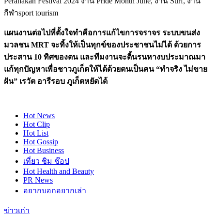
Peranakan Festival 2024 งาน Pride Month June, งาน Surf, งาน
กีฬาsport tourism
แผนงานต่อไปที่ตั้งใจทำคือการแก้ไขการจราจร ระบบขนส่ง
มวลชน MRT จะทิ้งให้เป็นทุกข์ของประชาชนไม่ได้ ด้วยการ
ประสาน 10 ทิศของตน และทีมงานจะดิ้นรนหางบประมาณมา
แก้ทุกปัญหาเพื่อชาวภูเก็ตให้ได้ด้วยตนเป็นคน “ทำจริง ไม่ขาย
ฝัน” เรวัต อารีรอบ ภูเก็ตหยัดได้
Hot
News
Hot
Clip
Hot
List
Hot
Gossip
Hot
Business
เที่ยว ชิม ช๊อป
Hot
Health and Beauty
PR News
อยากบอกอยากเล่า
ข่าวเก่า