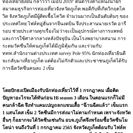
ท่องเที่ยวยั่งยืน กล่าวว่า เมื่อปี 2019‘ ตนดำรงตำแหน่งนายก
สมาคมธุรกิจการท่องเที่ยวจังหวัดภูเก็ต พอดีกับที่เกิดวิกฤตโค
วิด จังหวัดภูเก็ตมีผู้ติดเชื้อโควิด จำนวนมากเป็นอันดับต้นๆ ของ
ประเทศไทย ไฟล์ทอู่ฮั่นจากจีนงดบิน จึงประสานนายเรวัต อารี
รอบ ช่วยประสานทุกเรื่องไม่ว่าจะเป็นอุปกรณ์ทางการแพทย์
และการใช้ศาลากลางหลังปัจจุบัน เป็นโรงพยาบาลสนาม การ
ระดมวัคซีนให้คนภูเก็ตได้มีภูมิคุ้มกัน และร่วมกับ
ททท.สำนักงานต่างประเทศ survey Pole 95% นักท่องเทึ่ยวยินดี
จะกลับมาเที่ยวภูเก็ต แต่ต้องไม่กักตัวและประชาชนภูเก็ตได้รับ
การฉีดวัคซีนคนละ 2 เข็ม
โดยปักธงเปิดเมืองรับนักท่องเที่ยวไว้ที่ 1 กรกฎาคม เผื่อติด
ปัญหาอะไรจะได้ทันก่อน Hi season 3 เดือน ในตอนแรกก็ไม่มี
คนกล้าฉีด จึงทำแคมเปญถลกแขนเสื้อ “ฉ๊านฉีดแล้ว” เข็มแรก
1 แสนโดส เข็ม 2 วัคซีนมีการส่งมาไม่ตามกำหนด เพราะจังหวัด
อื่นๆ ก็อยากจะได้วัคซีนเช่นกัน อบจ.ภูเก็ตจึงพร้อมซื้อวัคซีนโม
โดน่า จนถึงวันที่ 1 กรกฎาคม 2565 จังหวัดภูเก็ตต้อนรับ ไฟล์ท