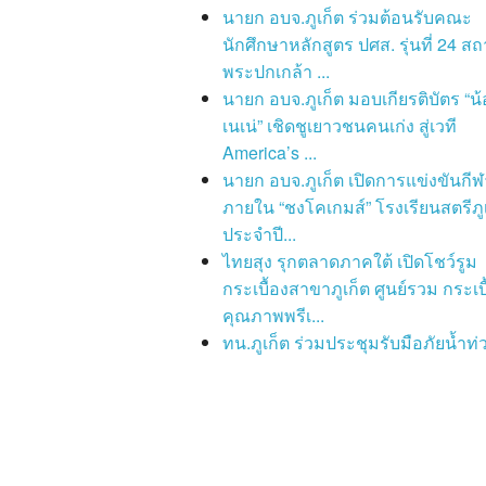
นายก อบจ.ภูเก็ต ร่วมต้อนรับคณะ
นักศึกษาหลักสูตร ปศส. รุ่นที่ 24 สถ
พระปกเกล้า ...
นายก อบจ.ภูเก็ต มอบเกียรติบัตร “น้
เนเน่” เชิดชูเยาวชนคนเก่ง สู่เวที
America’s ...
นายก อบจ.ภูเก็ต เปิดการแข่งขันกีฬ
ภายใน “ชงโคเกมส์” โรงเรียนสตรีภู
ประจำปี...
ไทยสุง รุกตลาดภาคใต้ เปิดโชว์รูม
กระเบื้องสาขาภูเก็ต ศูนย์รวม กระเบื
คุณภาพพรีเ...
ทน.ภูเก็ต ร่วมประชุมรับมือภัยน้ำท่ว