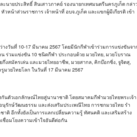
ละนายประสิทธิ์ สินเสาวภาคย์ รองนายกเทศมนตรีนครภูเก็ต กล่า
หัวหน้าส่วนราชการ เจ้าหน้าที่ อบจ.ภูเก็ต และแขกผู้มีเกียรติ เข้า
หว่างวันที่ 10-17 มีนาคม 2567 โดยมีนักกีฬาเข้าร่วมการแข่งขันจา
คน ร่วมแข่งขัน 10 ชนิดกีฬา ประกอบด้วย มวยไทย, มวยโบราณ
่งสมัครเล่น และมวยไทยอาชีพ, มวยสากล, คิกบ๊อกซิ่ง, จูจิตสุ,
้ครูมวยไทยโลก ในวันที่ 17 มีนาคม 2567
องกันตัวเอกลักษณ์ไทยสู่นานาชาติ โดยสมาคมกีฬามวยไทยพระเจ้า
่ออนุรักษ์วัฒนธรรม และส่งเสริมประเพณีไทย การชกมวยไทย รำ
 อีกทั้งยังเป็นการแลกเปลี่ยนความรู้ ทัศนคติ และเสริมสร้าง
เชื่อมโยงความเข้าใจอันดีต่อกัน