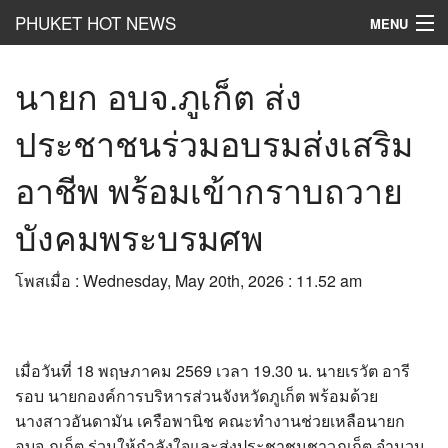
PHUKET HOT NEWS
MENU
Hot
News
นายก อบจ.ภูเก็ต ส่ง
Hot
Clip
ประชาชนร่วมอบรมส่งเสริม
Hot
List
อาชีพ พร้อมเข้ากราบถวาย
Hot
Gossip
บังคมพระบรมศพ
Hot
Business
โพสเมื่อ : Wednesday, May 20th, 2026 : 11.52 am
เที่ยว ชิม ช๊อป
Hot
Health and Beauty
เมื่อวันที่ 18 พฤษภาคม 2569 เวลา 19.30 น. นายเรวัต อารี
PR News
รอบ นายกองค์การบริหารส่วนจังหวัดภูเก็ต พร้อมด้วย
อยากบอกอยากเล่า
นางสาวอันดามัน เครือพานิช คณะทำงานช่วยเหลือนายก
อบจ.ภูเก็ต ร่วมให้กำลังใจและส่งประชาชนชาวภูเก็ต จำนวน