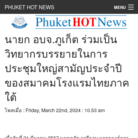
PHUKET HOT NEWS
MENU
Hot
News
นายก อบจ.ภูเก็ต ร่วมเป็น
Hot
Clip
Hot
List
วิทยากรบรรยายในการ
Hot
Gossip
ประชุมใหญ่สามัญประจำปี
Hot
Business
ของสมาคมโรงแรมไทยภาค
เที่ยว ชิม ช๊อป
ใต้
Hot
Health and Beauty
โพสเมื่อ : Friday, March 22nd, 2024 : 10.53 am
PR News
อยากบอกอยากเล่า
เมื่อวันที่ 21 มีนาคม 2567 นายเรวัต อารีรอบ นายกองค์การ