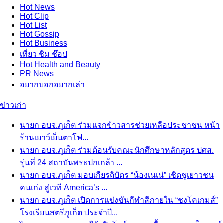
Hot
News
Hot
Clip
Hot
List
Hot
Gossip
Hot
Business
เที่ยว ชิม ช๊อป
Hot
Health and Beauty
PR News
อยากบอกอยากเล่า
ข่าวเก่า
นายก อบจ.ภูเก็ต ร่วมแจกข้าวสารช่วยเหลือประชาชน หน้า
ร้านเยาว์เย็นตาโฟ...
นายก อบจ.ภูเก็ต ร่วมต้อนรับคณะนักศึกษาหลักสูตร ปศส.
รุ่นที่ 24 สถาบันพระปกเกล้า ...
นายก อบจ.ภูเก็ต มอบเกียรติบัตร “น้องเนเน่” เชิดชูเยาวชน
คนเก่ง สู่เวที America’s ...
นายก อบจ.ภูเก็ต เปิดการแข่งขันกีฬาสีภายใน “ชงโคเกมส์”
โรงเรียนสตรีภูเก็ต ประจำปี...