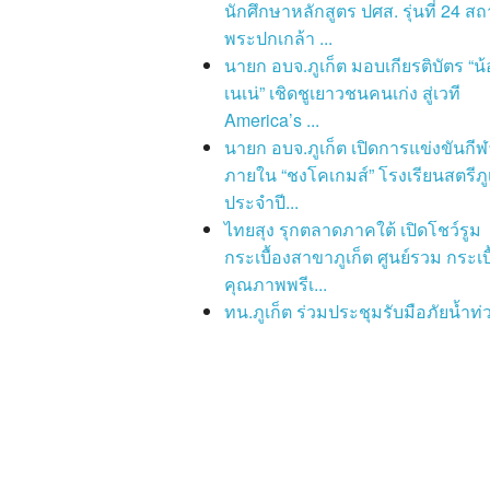
นักศึกษาหลักสูตร ปศส. รุ่นที่ 24 สถ
พระปกเกล้า ...
นายก อบจ.ภูเก็ต มอบเกียรติบัตร “น้
เนเน่” เชิดชูเยาวชนคนเก่ง สู่เวที
America’s ...
นายก อบจ.ภูเก็ต เปิดการแข่งขันกีฬ
ภายใน “ชงโคเกมส์” โรงเรียนสตรีภู
ประจำปี...
ไทยสุง รุกตลาดภาคใต้ เปิดโชว์รูม
กระเบื้องสาขาภูเก็ต ศูนย์รวม กระเบื
คุณภาพพรีเ...
ทน.ภูเก็ต ร่วมประชุมรับมือภัยน้ำท่ว