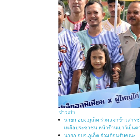
ข่าวเก่า
นายก อบจ.ภูเก็ต ร่วมแจกข้าวสารช
เหลือประชาชน หน้าร้านเยาว์เย็นตา
นายก อบจ.ภูเก็ต ร่วมต้อนรับคณะ