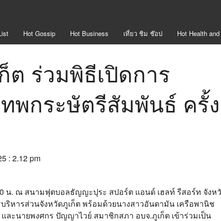
ist
Hot
Gossip
Hot
Business
เที่ยว ชิม ช๊อป
Hot
Health and
็ต ร่วมพิธีเปิดการ
ทพกระษัตรีสัมพันธ์ ครั้ง
25 : 2.12 pm
00 น. ณ สนามฟุตบอลธัญญะปุระ สปอร์ต แอนด์ เฮลท์ รีสอร์ท จังหว
รบริหารส่วนจังหวัดภูเก็ต พร้อมด้วยนางสาวอันดามัน เครือพานิช
และนายพงศกร ปัญญาไวย์ สมาชิกสภา อบจ.ภูเก็ต เข้าร่วมเป็น