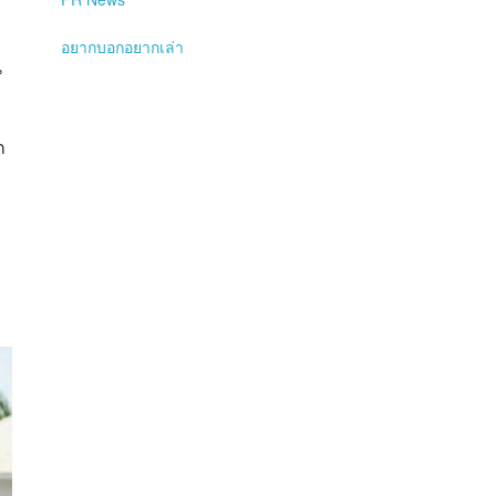
ี
อยากบอกอยากเล่า
น
ก